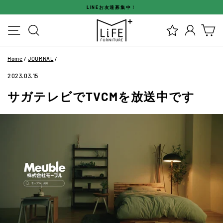
ス
LINEお友達募集中！
キ
ス
ッ
メニュー
検索
ログイ
カ
ラ
プ
イ
す
ド
る
Home
/
JOURNAL
/
シ
ョ
2023.03.15
ー
サガテレビでTVCMを放送中です
を
停
止
す
る