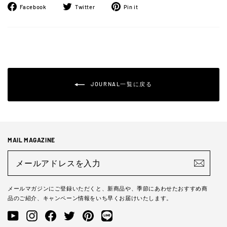
Facebook
ツ
Pinterest
Facebook
Twitter
Pin it
で
イ
に
シ
ー
ピ
ェ
ト
ン
ア
す
す
す
る
る
る
JOURNAL一覧に戻る
MAIL MAGAZINE
メ
ー
ル
ア
ド
メールマガジンにご登録いただくと、新商品や、季節にあわせたおすすめ商
レ
品のご紹介、キャンペーン情報をいち早くお届けいたします。
ス
を
YouTube
Instagram
Facebook
Twitter
Pinterest
LINE@
入
力