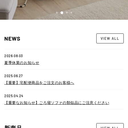
ャ
ー
大
NEWS
VIEW ALL
川
家
2026.08.03
具
夏季休業のお知らせ
の
2025.06.27
【重要】宅配便商品をご注文のお客様へ
オ
ン
2025.04.24
【重要なお知らせ】ごろ寝ソファの類似品にご注意ください
ラ
イ
新商品
VIEW ALL