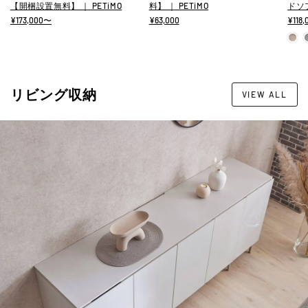
【開梱設置無料】 ｜ PETiMO
料】 ｜ PETiMO
ドソフ
¥173,000〜
¥63,000
¥118
リビング収納
VIEW ALL