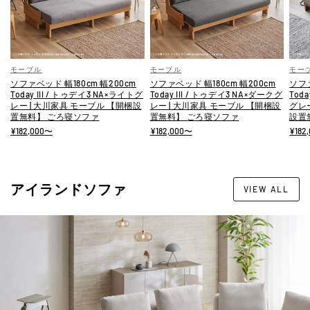
モーブル
モーブル
モー
ソファベッド 幅180cm 幅200cm
ソファベッド 幅180cm 幅200cm
ソファ
Today III / トゥデイ3 NA×ライトグ
Today III / トゥデイ3 NA×ダークグ
Toda
レー | 大川家具 モーブル 【開梱設
レー | 大川家具 モーブル 【開梱設
グレ
置無料】 ごろ寝ソファ
置無料】 ごろ寝ソファ
設置
¥182,000〜
¥182,000〜
¥182
アイランドソファ
VIEW ALL