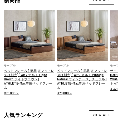
ン
通
販
モーブル
モーブル
モー
ベッドフレーム [ 単品(※マットレ
ベッドフレーム [ 単品(※マットレ
サイド
スは別売) ] Alt / オルト Light
スは別売) ] Alt / オルト Vintage
Harr
Brown ライトブラウン |
Natural ヴィンテージナチュラル |
Whi
ATHLETE-Max専用ベッドフレー
ATHLETE-Max専用ベッドフレー
ト×
ム
ム
¥132
¥78,000〜
¥78,000〜
人気ランキング
VIEW ALL