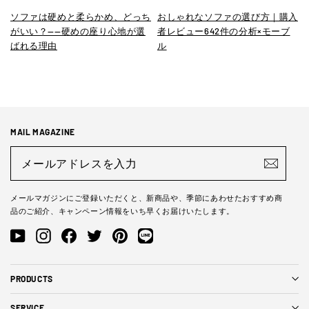
ソファは硬めと柔らかめ、どっち
おしゃれなソファの選び方｜購入
がいい？——硬めの座り心地が選
者レビュー642件の分析×モーブ
ばれる理由
ル
MAIL MAGAZINE
メ
ー
ル
ア
ド
メールマガジンにご登録いただくと、新商品や、季節にあわせたおすすめ商
レ
品のご紹介、キャンペーン情報をいち早くお届けいたします。
ス
を
YouTube
Instagram
Facebook
Twitter
Pinterest
LINE@
入
力
PRODUCTS
SERVICE