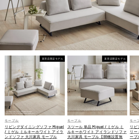
直営店限定モデル
直営店限定モデル
モーブル
モーブル
モー
リビングダイニングソファ Miguel
スツール 単品 Miguel / ミゲル ミ
リビ
/ ミゲル ミルキーホワイト アイラ
ルキーホワイト アイランドソファ
リー
ンドソファ 大川家具 モーブル
大川家具 モーブル【開梱設置無
ーブ