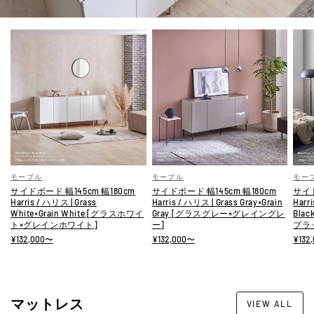
モーブル
モーブル
モー
サイドボード 幅145cm 幅180cm
サイドボード 幅145cm 幅180cm
サイド
Harris / ハリス | Grass
Harris / ハリス | Grass Gray×Grain
Harr
White×Grain White [グラスホワイ
Gray [グラスグレー×グレイングレ
Bla
ト×グレインホワイト]
ー]
ブラ
¥132,000〜
¥132,000〜
¥132
マットレス
VIEW ALL