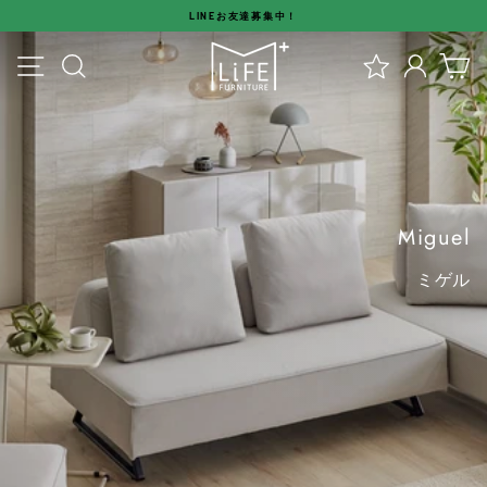
ス
LINEお友達募集中！
キ
ス
【公
ッ
メニュー
検索
ログイ
カ
ラ
プ
式】
イ
す
ド
る
エ
シ
ョ
ム
ー
を
ラ
停
Miguel
止
イ
ミゲル
す
る
フ
VIEW MORE
フ
ァ
ニ
チ