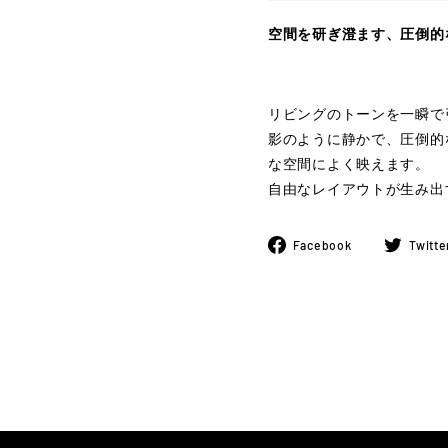
空間を研ぎ澄ます、圧倒的
リビングのトーンを一瞬で
影のように静かで、圧倒的
な空間によく映えます。
自由なレイアウトが生み出
Facebook
Facebook
Twitte
で
シ
ェ
ア
す
る