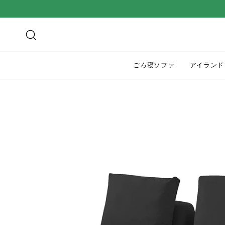
ス
キ
ッ
検索
プ
す
ごろ寝ソファ
アイランド
る