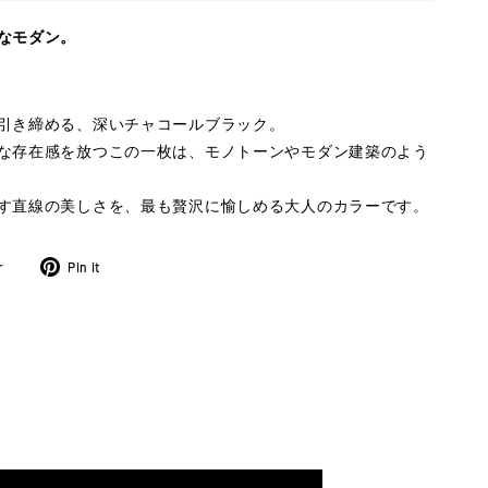
なモダン。
引き締める、深いチャコールブラック。
な存在感を放つこの一枚は、モノトーンやモダン建築のよう
す直線の美しさを、最も贅沢に愉しめる大人のカラーです。
ツ
Pinterest
r
Pin it
イ
に
ー
ピ
ト
ン
す
す
る
る