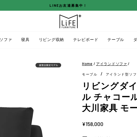
LINEお友達募集中！
ス
ラ
イ
ド
ソファ
寝具
リビング収納
テレビボード
テーブル
シ
ョ
ー
Home
/
アイランドソファ
/
を
/
モーブル
アイランド型ソフ
停
止
リビングダイニ
す
ル チャコー
る
大川家具 モ
定
¥158,000
価