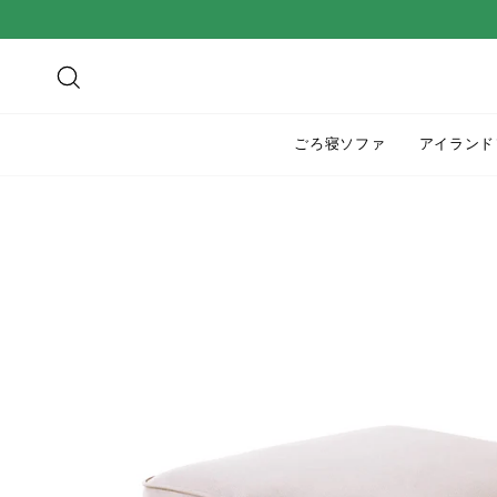
ス
キ
ッ
検索
プ
す
ごろ寝ソファ
アイランド
る