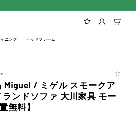
ログイン
カート
ダイニング
ベッドフレーム
ァ
Miguel / ミゲル スモークア
イランドソファ 大川家具 モー
置無料】