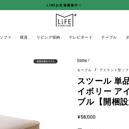
LINEお友達募集中！
ス
ラ
イ
ド
ソファ
寝具
リビング収納
テレビボード
テーブル
シ
ョ
ー
Home
/
を
/
モーブル
アイランド型ソフ
停
止
スツール 単品 
す
イボリー ア
る
ブル【開梱設
定
¥58,000
価