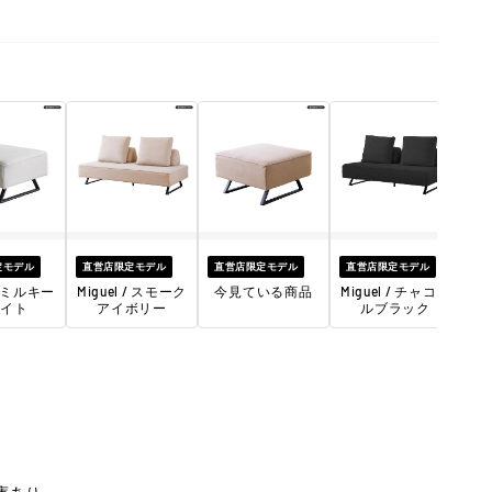
直
Mi
定モデル
直営店限定モデル
直営店限定モデル
直営店限定モデル
 / ミルキー
Miguel / スモーク
今見ている商品
Miguel / チャコー
イト
アイボリー
ルブラック