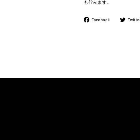
も佇みます。
Facebook
Facebook
Twitte
で
シ
ェ
ア
す
る