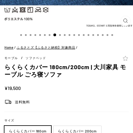
閉
じ
る
(ES
Home
/
ふるさとズ【ふるさと納税】対象商品
/
/
モーブル
ソファベッド
らくらくカバー 180cm/200cm | 大川家具 モ
ーブル ごろ寝ソファ
定
¥19,500
価
送料無料
サイズ
らくらくカバー 180cm
らくらくカバー 200cm