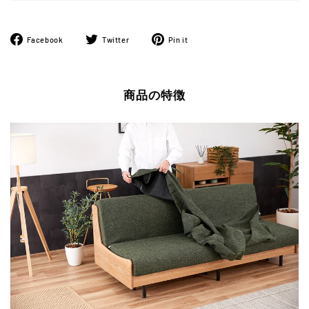
Facebook
ツ
Pinterest
Facebook
Twitter
Pin it
で
イ
に
シ
ー
ピ
ェ
ト
ン
商品の特徴
ア
す
す
す
る
る
る