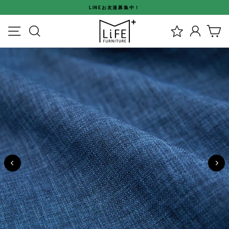
ス
LINEお友達募集中！
キ
ス
ッ
メニュー
検索
ログイ
カ
ラ
プ
イ
す
ド
る
シ
ョ
ー
を
停
止
す
る