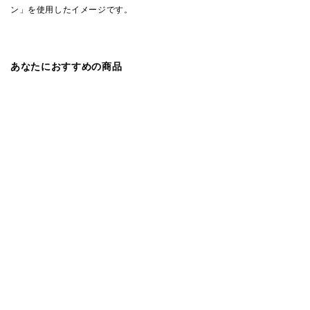
ン」を使用したイメージです。
あなたにおすすめの商品
宅配便
モーブル
らくらくカバー 180cm/200cm | 大
川家具 モーブル ごろ寝ソファ
¥19,500〜