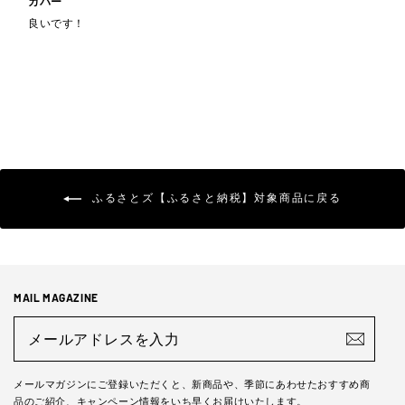
カバー
良いです！
ふるさとズ【ふるさと納税】対象商品に戻る
MAIL MAGAZINE
メ
ー
ル
ア
ド
メールマガジンにご登録いただくと、新商品や、季節にあわせたおすすめ商
レ
品のご紹介、キャンペーン情報をいち早くお届けいたします。
ス