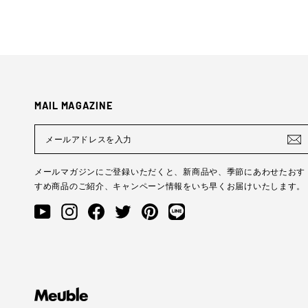
MAIL MAGAZINE
メ
ー
ル
ア
メールマガジンにご登録いただくと、新商品や、季節にあわせたおす
ド
すめ商品のご紹介、キャンペーン情報をいち早くお届けいたします。
レ
ス
YouTube
Instagram
Facebook
Twitter
Pinterest
LINE@
を
入
力