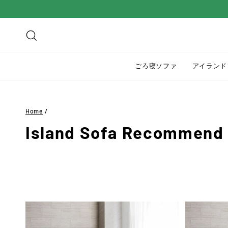
ス
キ
ッ
検索
プ
す
ごろ寝ソファ
アイランド
る
Home
/
Island Sofa Recommend