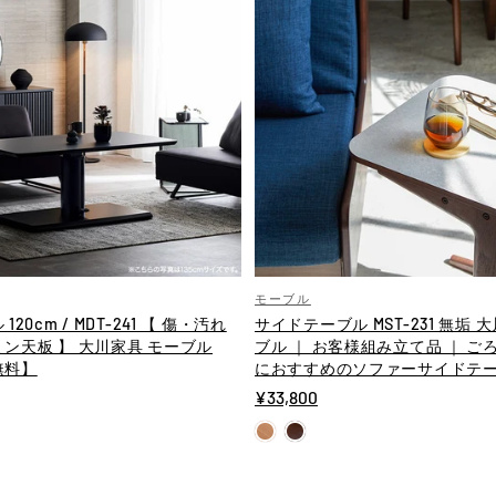
モーブル
20cm / MDT-241 【 傷・汚れ
サイドテーブル MST-231 無垢 
ン天板 】 大川家具 モーブル
ブル ｜ お客様組み立て品 ｜ ご
無料】
におすすめのソファーサイドテ
¥33,800