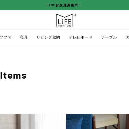
LINEお友達募集中！
ス
ラ
イ
ド
ソファ
寝具
リビング収納
テレビボード
テーブル
シ
ョ
ー
を
停
 Items
止
す
る