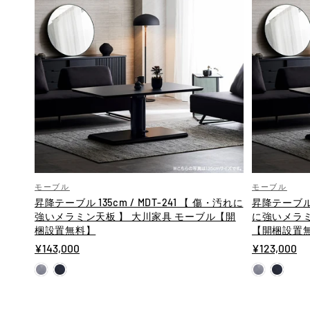
モーブル
モーブル
昇降テーブル 135cm / MDT-241 【 傷・汚れに
昇降テーブル 1
強いメラミン天板 】 大川家具 モーブル【開
に強いメラミ
梱設置無料】
【開梱設置
¥143,000
¥123,000