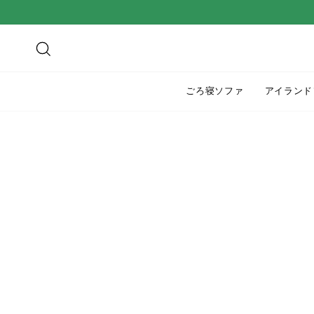
ス
キ
ッ
検索
プ
す
ごろ寝ソファ
アイランド
る