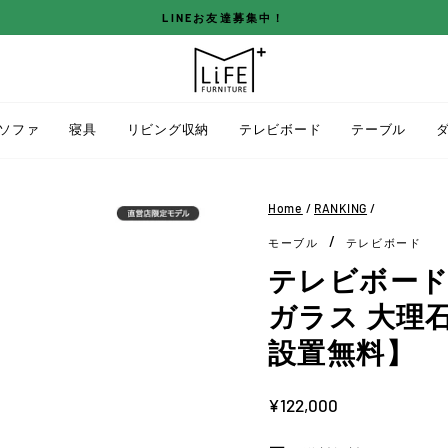
LINEお友達募集中！
ス
ラ
イ
ド
ソファ
寝具
リビング収納
テレビボード
テーブル
シ
ョ
ー
Home
/
RANKING
/
を
/
モーブル
テレビボード
停
止
テレビボード 幅
す
ガラス 大理
る
設置無料】
定
¥122,000
価