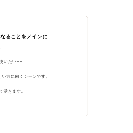
になることをメインに
、
使いたい——
えたい方に向くシーンです。
で活きます。