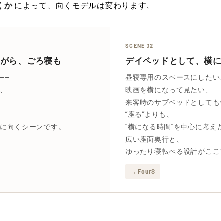
くか
によって、向くモデルは変わります。
SCENE 02
ながら、ごろ寝も
デイベッドとして、横
——
昼寝専用のスペースにしたい
、
映画を横になって見たい、
来客時のサブベッドとしても
“座る”よりも、
に向くシーンです。
“横になる時間”を中心に考
広い座面奥行と、
ゆったり寝転べる設計がここ
→ FourS