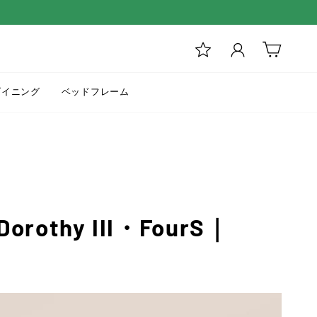
ログイン
カート
ダイニング
ベッドフレーム
hy III・FourS｜