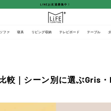
LINEお友達募集中！
ス
ラ
イ
ド
ソファ
寝具
リビング収納
テレビボード
テーブル
シ
ョ
ー
を
停
止
す
シーン別に選ぶGris・Dorot
る