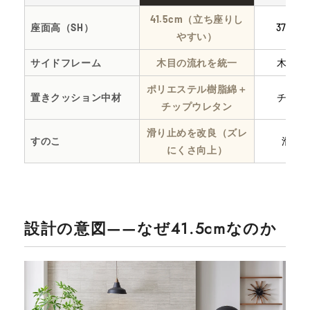
41.5cm（立ち座りし
座面高（SH）
37.5
やすい）
サイドフレーム
木目の流れを統一
木目縦
ポリエステル樹脂綿＋
置きクッション中材
チップ
チップウレタン
滑り止めを改良（ズレ
すのこ
滑り
にくさ向上）
設計の意図——なぜ41.5cmなのか