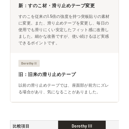
新：すのこ材・滑り止めテーブ変更
すのこを従来の1.5倍の強度を持つ突板貼りの素材
に変更。また、滑り止めテープを変更し、毎日の
使用でも滑りにくい安定したフィット感に改善し
ました。細かな改善ですが、使い続けるほど実感
できるポイントです。
Dorothy II
旧：旧来の滑り止めテープ
以前の滑り止めテープでは、座面部が前方にズレ
る場合があり、気になることがありました。
比較項目
Dorothy III
Doro