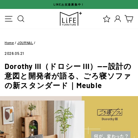
ス
LINEお友達募集中！
キ
ス
ッ
メニュー
検索
ログイ
カ
ラ
プ
イ
す
ド
る
シ
Home
/
JOURNAL
/
ョ
ー
2026.05.21
を
Dorothy III（ドロシー III）——設計の
停
止
意図と開発者が語る、ごろ寝ソファ
す
の新スタンダード｜Meuble
る