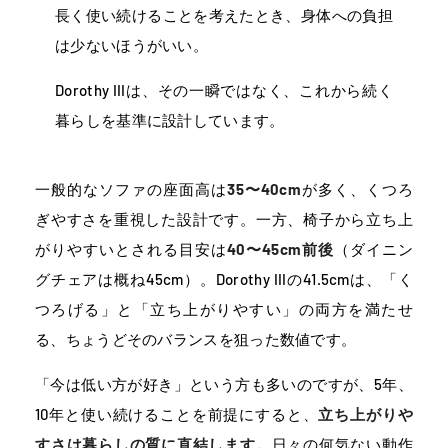
長く使い続けることを考えたとき、身体への負担
は少ないほうがいい。
Dorothy IIIは、その一瞬ではなく、これから続く
暮らしを基準に設計しています。
一般的なソファの座面高は
35〜40cm
が多く、くつろ
ぎやすさを重視した設計です。一方、椅子から立ち上
がりやすいとされる目安は
40〜45cm前後
（ダイニン
グチェアは概ね45cm）。Dorothy IIIの41.5cmは、「く
つろげる」と「立ち上がりやすい」の両方を満たせ
る、ちょうどそのバランスを狙った数値です。
「今は低い方が好き」という方も多いのですが、5年、
10年と使い続けることを前提にすると、
立ち上がりや
すさは暮らしの質に直結します。
日々の何気ない動作