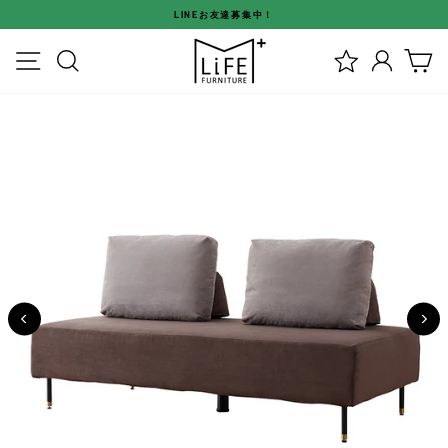
ス
LINEお友達募集中！
キ
ス
ッ
メニュー
検索
ログイ
カ
ラ
プ
イ
す
ド
る
シ
ョ
ー
を
停
止
す
る