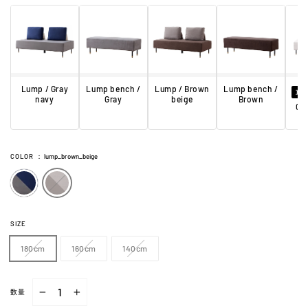
Lump / Gray
Lump bench /
Lump / Brown
Lump bench /
直営
navy
Gray
beige
Brown
Car
COLOR
：
lump_brown_beige
SIZE
180cm
160cm
140cm
数量
−
+