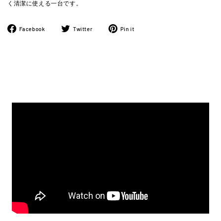
く清潔に使える一台です。
Facebook
ツ
Pinterest
Facebook
Twitter
Pin it
で
イ
に
シ
ー
ピ
ェ
ト
ン
ア
す
す
す
る
る
る