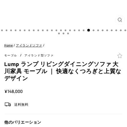
閉
じ
る
(ES
Home
/
アイランドソファ
/
/
モーブル
アイランド型ソファ
Lump ランプ リビングダイニングソファ 大
川家具 モーブル ｜ 快適なくつろぎと上質な
デザイン
定
¥148,000
価
送料無料
他のバリエーション