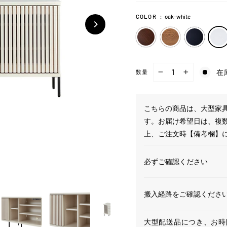
COLOR
：
oak-white
在
数量
−
+
こちらの商品は、大型家具
す。お届け希望日は、複
上、ご注文時【備考欄】
必ずご確認ください
搬入経路をご確認くださ
大型配送品につき、お時