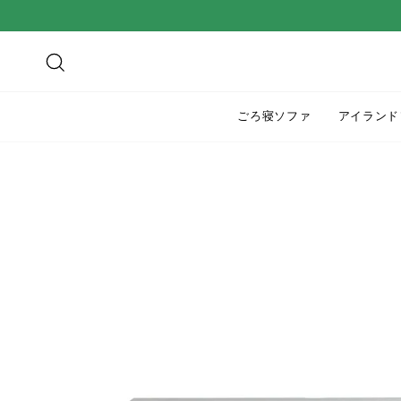
ス
キ
ッ
検索
プ
す
ごろ寝ソファ
アイランド
る