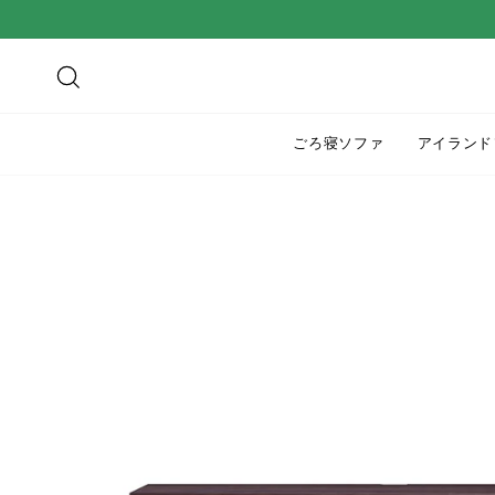
ス
キ
ッ
検索
プ
す
ごろ寝ソファ
アイランド
る