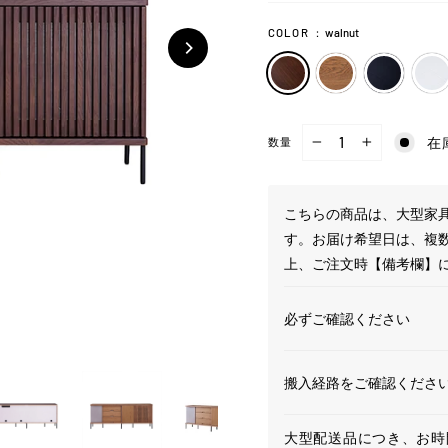
COLOR
：
walnut
在
数量
−
+
こちらの商品は、大型家具
す。お届け希望日は、複
上、ご注文時【備考欄】
必ずご確認ください
搬入経路をご確認くださ
大型配送品につき、お時