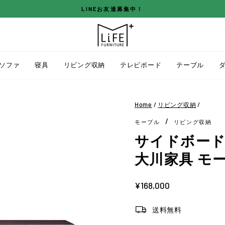
LINEお友達募集中！
ス
ラ
イ
ド
ソファ
寝具
リビング収納
テレビボード
テーブル
シ
ョ
ー
Home
/
リビング収納
/
を
/
モーブル
リビング収納
停
止
サイドボード 幅
す
大川家具 モ
る
定
¥168,000
価
送料無料