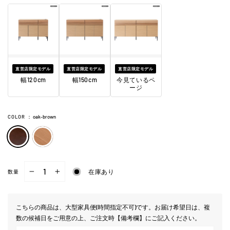
直営店限定モデル
直営店限定モデル
直営店限定モデル
幅120cm
幅150cm
今見ているペ
ージ
COLOR
：
oak-brown
在庫あり
数量
−
+
こちらの商品は、大型家具便(時間指定不可)です。お届け希望日は、複
数の候補日をご用意の上、ご注文時【備考欄】にご記入ください。