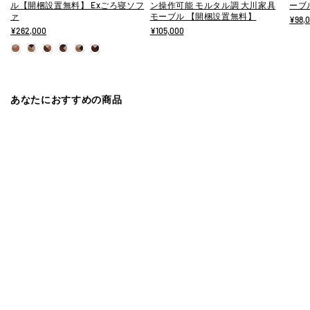
ル【開梱設置無料】 Exごろ寝ソフ
ン操作可能 モルタル調 大川家具
ーブ
ァ
モーブル 【開梱設置無料】
¥98,
¥262,000
¥105,000
あなたにおすすめの商品
直営店限定モデル
モーブル
サイドボード 幅180cm Rover / ロ
ーバー リビング収納 大容量 大川
家具 モーブル【開梱設置無料】