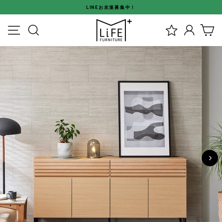
ス
LINEお友達募集中！
キ
ス
ッ
メニュー
検索
ログイ
カ
ラ
プ
イ
す
ド
る
シ
ョ
ー
を
停
止
す
る