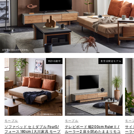
特許出願中
直営店限定モデル
モーブル
モーブル
モー
ソファベッド セミダブル FourS/
テレビボード 幅200cm RulerⅡ /
サイド
フォース 180cm | 大川家具 モーブ
ルーラー2 扉を閉めたままリモコ
ーラ