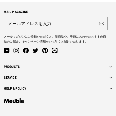
MAIL MAGAZINE
メ
ー
ル
ア
ド
メールマガジンにご登録いただくと、新商品や、季節にあわせたおすすめ商
レ
品のご紹介、キャンペーン情報をいち早くお届けいたします。
ス
を
YouTube
Instagram
Facebook
Twitter
Pinterest
LINE@
入
力
PRODUCTS
SERVICE
HELP & POLICY