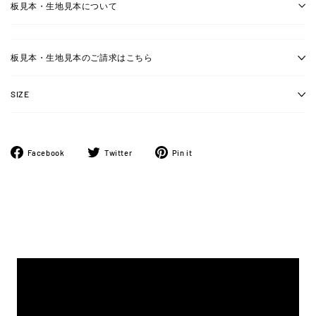
板見本・生地見本について
板見本・生地見本のご請求はこちら
SIZE
Facebook
ツ
Pinterest
Facebook
Twitter
Pin it
で
イ
に
シ
ー
ピ
ェ
ト
ン
ア
す
す
す
る
る
る