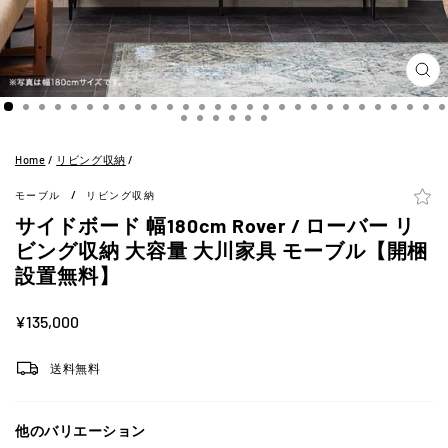
閉
じ
る
(ES
Home
/
リビング収納
/
/
モーブル
リビング収納
サイドボード 幅180cm Rover / ローバー リ
ビング収納 大容量 大川家具 モーブル【開梱
設置無料】
定
¥135,000
価
送料無料
他のバリエーション