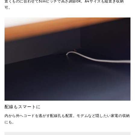
置くものに合わせて3cmピッチで高さ調節OK。A4サイズも縦置き収納
可。
配線もスマートに
内から外へコードを逃がす配線孔も配置。モデムなど隠したい家電の収納
にも。