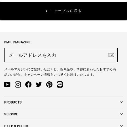
モーブルに戻る
MAIL MAGAZINE
メ
ー
ル
ア
ド
メールマガジンにご登録いただくと、新商品や、季節にあわせたおすすめ商
レ
品のご紹介、キャンペーン情報をいち早くお届けいたします。
ス
を
YouTube
Instagram
Facebook
Twitter
Pinterest
LINE@
入
力
PRODUCTS
SERVICE
HELP & POLICY