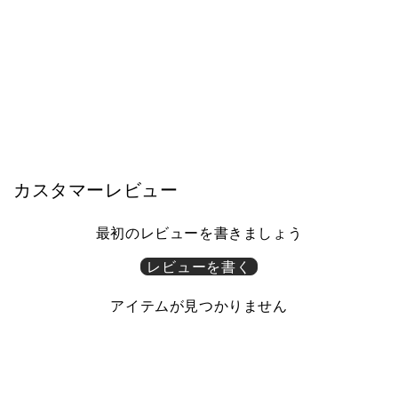
モーブル
サイドボード 幅160cm it / イット
リビング収納 大川家具 モーブル
【開梱設置無料】
¥99,000
カスタマーレビュー
最初のレビューを書きましょう
レビューを書く
アイテムが見つかりません