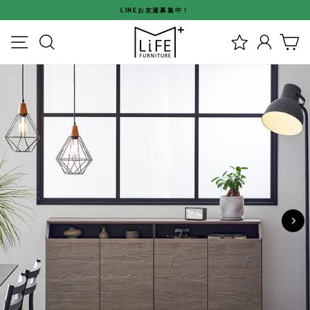
ス
LINEお友達募集中！
キ
ス
ッ
メニュー
検索
ログイ
カ
ラ
プ
イ
す
ド
る
シ
ョ
ー
を
停
止
す
る