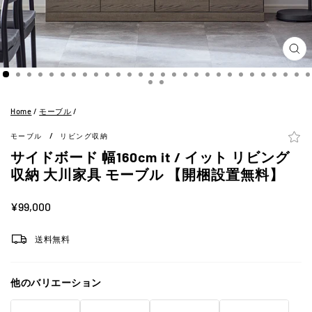
閉
じ
る
(ES
Home
/
モーブル
/
/
モーブル
リビング収納
サイドボード 幅160cm it / イット リビング
収納 大川家具 モーブル 【開梱設置無料】
定
¥99,000
価
送料無料
他のバリエーション