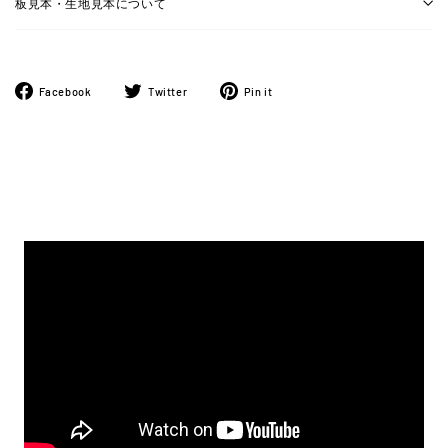
板見本・生地見本について
Facebook
ツ
Pinterest
Facebook
Twitter
Pin it
で
イ
に
シ
ー
ピ
ェ
ト
ン
ア
す
す
す
る
る
る