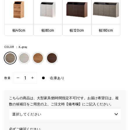
幅40cm
幅80cm
幅120cm
幅160cm
COLOR
：
it_gray
在庫あり
数量
−
+
こちらの商品は、大型家具便(時間指定不可)です。お届け希望日は、複
数の候補日をご用意の上、ご注文時【備考欄】にご記入ください。
必ずご確認ください