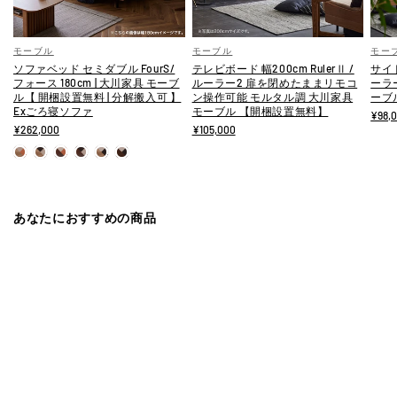
モーブル
モーブル
モー
ソファベッド セミダブル FourS/
テレビボード 幅200cm RulerⅡ /
サイド
フォース 180cm | 大川家具 モーブ
ルーラー2 扉を閉めたままリモコ
ーラ
ル【 開梱設置無料 | 分解搬入可 】
ン操作可能 モルタル調 大川家具
ーブ
Exごろ寝ソファ
モーブル 【開梱設置無料】
¥98,
¥262,000
¥105,000
あなたにおすすめの商品