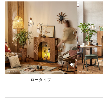
+
ロータイプ
ハ