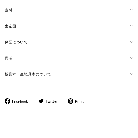
素材
生産国
保証について
備考
板見本・生地見本について
Facebook
ツ
Pinterest
Facebook
Twitter
Pin it
で
イ
に
シ
ー
ピ
ェ
ト
ン
ア
す
す
す
る
る