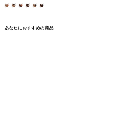
あなたにおすすめの商品
モーブル
オープンシェルフ 幅90cm
Mantelpiece /マントルピース ハ
イタイプ ロータイプ リビング収
納 スリム 大川家具 モーブル 【開
梱設置無料】
¥55,000〜