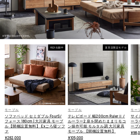
特許出願中
直営店限定モデル
モーブル
モーブル
モー
ソファベッド セミダブル FourS/
テレビボード 幅200cm RulerⅡ /
サイド
フォース 180cm | 大川家具 モーブ
ルーラー2 扉を閉めたままリモコ
ーラ
ル【開梱設置無料】 Exごろ寝ソフ
ン操作可能 モルタル調 大川家具
ーブ
ァ
モーブル 【開梱設置無料】
¥98,
¥262,000
¥105,000