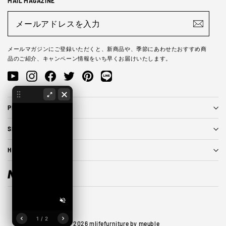
MAIL MAGAZINE
メ
ー
ル
ア
ド
メールマガジンにご登録いただくと、新商品や、季節にあわせたおすすめ商
レ
品のご紹介、キャンペーン情報をいち早くお届けいたします。
ス
を
YouTube
Instagram
Facebook
Twitter
Pinterest
LINE@
入
力
PRODUCTS
SERVICE
HELP & POLICY
1 / 2
© 2026 mlifefurniture by meuble