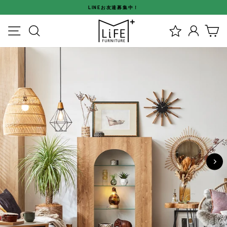
ス
LINEお友達募集中！
キ
ス
ッ
メニュー
検索
ログイ
カ
ラ
プ
イ
す
ド
る
シ
ョ
ー
を
停
止
す
る