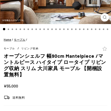
閉
じ
る
(ES
Home
/
モーブル
/
/
モーブル
リビング収納
オープンシェルフ 幅90cm Mantelpiece /マ
ントルピース ハイタイプ ロータイプ リビン
グ収納 スリム 大川家具 モーブル 【開梱設
置無料】
定
¥55,000
価
送料無料