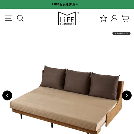
ス
LINEお友達募集中！
キ
ス
ッ
メニュー
検索
ログイ
カ
ラ
プ
イ
す
ド
る
シ
ョ
ー
を
停
止
す
る