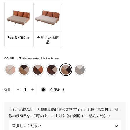
FourS / 180cm
今見ている商
品
COLOR
：
05_vintage-natural_beige_brown
在庫あり
数量
−
+
こちらの商品は、大型家具便(時間指定不可)です。お届け希望日は、複
数の候補日をご用意の上、ご注文時【備考欄】にご記入ください。