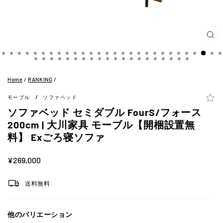
閉
じ
る
(ES
Home
/
RANKING
/
/
モーブル
ソファベッド
ソファベッド セミダブル FourS/フォース
200cm | 大川家具 モーブル【開梱設置無
料】 Exごろ寝ソファ
定
¥269,000
価
送料無料
他のバリエーション