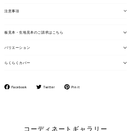
注意事項
板見本・生地見本のご請求はこちら
バリエーション
らくらくカバー
Facebook
ツ
Pinterest
Facebook
Twitter
Pin it
で
イ
に
シ
ー
ピ
ェ
ト
ン
ア
す
す
す
る
る
る
コーディネートギャラリー