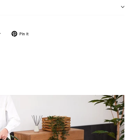
ツ
Pinterest
r
Pin it
イ
に
ー
ピ
ト
ン
す
す
る
る