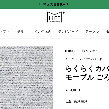
LINEお友達募集中！
ス
ラ
イ
ド
ソファ
寝具
リビング収納
テレビボード
テーブル
シ
ョ
ー
Home
/
ごろ寝ソファ
/
を
/
モーブル
ソファベッド
停
止
らくらくカバー 
す
モーブル ご
る
定
¥19,800
価
送料無料