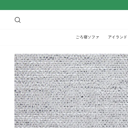
ス
キ
ッ
検索
プ
す
ごろ寝ソファ
アイランド
る