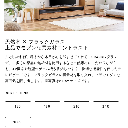
天然木 ✕ ブラックガラス
上品でモダンな異素材コントラスト
ふと眺めれば、穏やかな木目が心を和ませてくれる「GRANDE/グラン
デ」。多くの部品に無垢材を使用するなど自然素材にこだわりながら
も、AV機器や縦型のゲーム機も収納しやすく、快適な機能性を伴ったテ
レビボードです。ブラックガラスの異素材を取り入れ、上品でモダンな
雰囲気を醸し出します。※写真は210cmサイズです。
SERIES ITEMS
150
180
210
240
CHEST