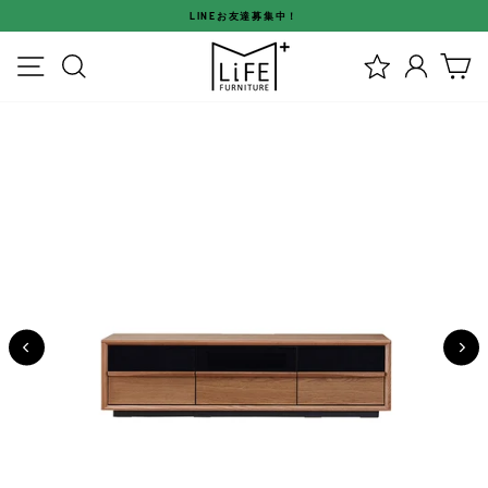
ス
LINEお友達募集中！
キ
ス
ッ
メニュー
検索
ログイ
カ
ラ
プ
イ
す
ド
る
シ
ョ
ー
を
停
止
す
る