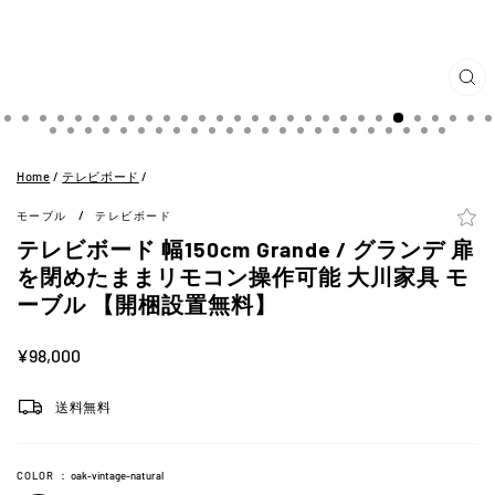
閉
じ
る
(ES
Home
/
テレビボード
/
/
モーブル
テレビボード
テレビボード 幅150cm Grande / グランデ 扉
を閉めたままリモコン操作可能 大川家具 モ
ーブル 【開梱設置無料】
定
¥98,000
価
送料無料
COLOR
：
oak-vintage-natural