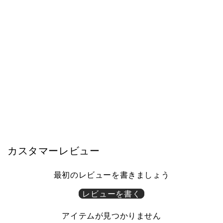
モーブル
テレビボード 幅150cm Grande / グ
ランデ 扉を閉めたままリモコン操
作可能 大川家具 モーブル 【開梱
設置無料】
¥98,000〜
カスタマーレビュー
最初のレビューを書きましょう
レビューを書く
アイテムが見つかりません