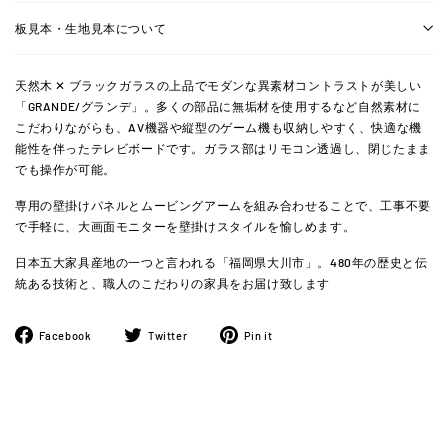
板見本・生地見本について
天然木
✕
ブラックガラスの上品でモダンな異素材コントラストが美しい
「
GRANDE/
グランデ」。多くの部品に無垢材を使用するなど自然素材に
こだわりながらも、
AV
機器や縦型のゲーム機も収納しやすく、快適な機
能性を伴ったテレビボードです。ガラス部はリモコン透過し、閉じたまま
でも操作が可能。
専用の壁掛けパネルとムービングアームを組み合わせることで、工事不要
で手軽に、大画面モニターを壁掛けスタイルを愉しめます。
日本五大家具産地の一つと言われる「福岡県大川市」。
480
年の歴史と伝
統ある技術と、職人のこだわりの家具をお届け致します
Facebook
ツ
Pinterest
Facebook
Twitter
Pin it
で
イ
に
シ
ー
ピ
ェ
ト
ン
ア
す
す
す
る
る