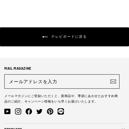
テレビボードに戻る
MAIL MAGAZINE
メ
ー
ル
ア
ド
メールマガジンにご登録いただくと、新商品や、季節にあわせたおすすめ商
レ
品のご紹介、キャンペーン情報をいち早くお届けいたします。
ス
を
YouTube
Instagram
Facebook
Twitter
Pinterest
LINE@
入
力