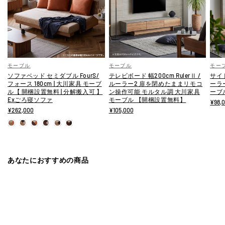
モーブル
モーブル
モー
ソファベッド セミダブル FourS/
テレビボード 幅200cm RulerⅡ /
サイド
フォース 180cm | 大川家具 モーブ
ルーラー2 扉を閉めたままリモコ
ーラ
ル【 開梱設置無料 | 分解搬入可 】
ン操作可能 モルタル調 大川家具
ーブ
Exごろ寝ソファ
モーブル 【開梱設置無料】
¥98,
¥262,000
¥105,000
あなたにおすすめの商品