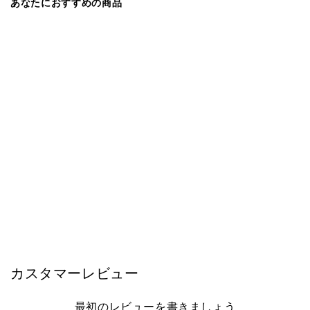
あなたにおすすめの商品
直営店限定モデル
モーブル
サイドボード 幅145cm RulerⅡ /
ルーラー2 リビング収納 大川家具
モーブル 【開梱設置無料】
¥108,000
カスタマーレビュー
最初のレビューを書きましょう