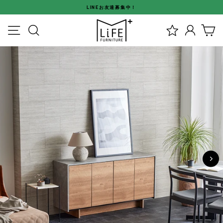
ス
LINEお友達募集中！
キ
ス
ッ
メニュー
検索
ログイ
カ
ラ
プ
イ
す
ド
る
シ
ョ
ー
を
停
止
す
る