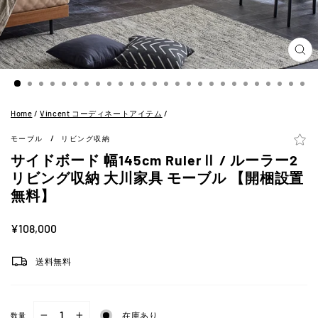
閉
じ
る
(ES
Home
/
Vincent コーディネートアイテム
/
/
モーブル
リビング収納
サイドボード 幅145cm RulerⅡ / ルーラー2
リビング収納 大川家具 モーブル 【開梱設置
無料】
定
¥108,000
価
送料無料
在庫あり
数量