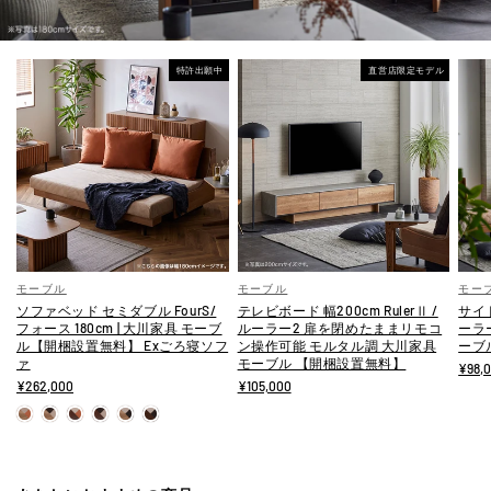
特許出願中
直営店限定モデル
モーブル
モーブル
モー
ソファベッド セミダブル FourS/
テレビボード 幅200cm RulerⅡ /
サイド
フォース 180cm | 大川家具 モーブ
ルーラー2 扉を閉めたままリモコ
ーラ
ル【開梱設置無料】 Exごろ寝ソフ
ン操作可能 モルタル調 大川家具
ーブ
ァ
モーブル 【開梱設置無料】
¥98,
¥262,000
¥105,000