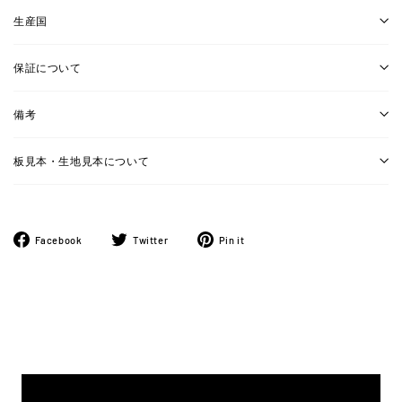
生産国
保証について
備考
板見本・生地見本について
Facebook
ツ
Pinterest
Facebook
Twitter
Pin it
で
イ
に
シ
ー
ピ
ェ
ト
ン
ア
す
す
す
る
る
る