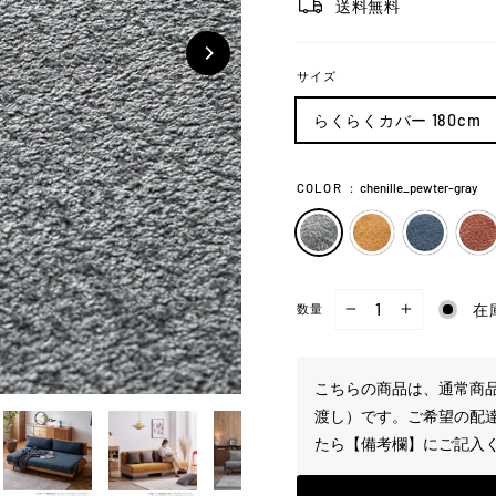
送料無料
サイズ
らくらくカバー 180cm
COLOR
：
chenille_pewter-gray
在
数量
−
+
こちらの商品は、通常商品
渡し）です。ご希望の配
たら【備考欄】にご記入