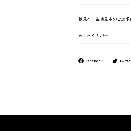
板見本・生地見本のご請求
らくらくカバー
Facebook
Facebook
Twitte
で
シ
ェ
ア
す
る