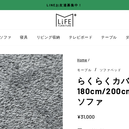
LINEお友達募集中！
ス
ラ
イ
ド
ソファ
寝具
リビング収納
テレビボード
テーブル
シ
ョ
ー
Home
/
を
/
モーブル
ソファベッド
停
止
らくらくカバー 
す
180cm/20
る
ソファ
定
¥31,000
価