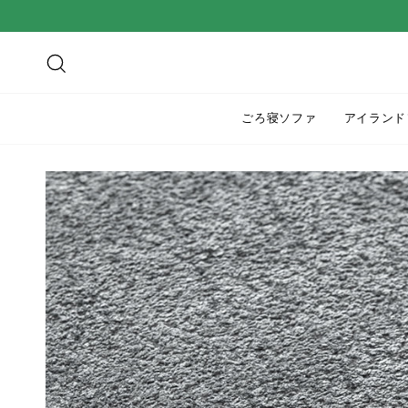
ス
キ
ッ
検索
プ
す
ごろ寝ソファ
アイランド
る