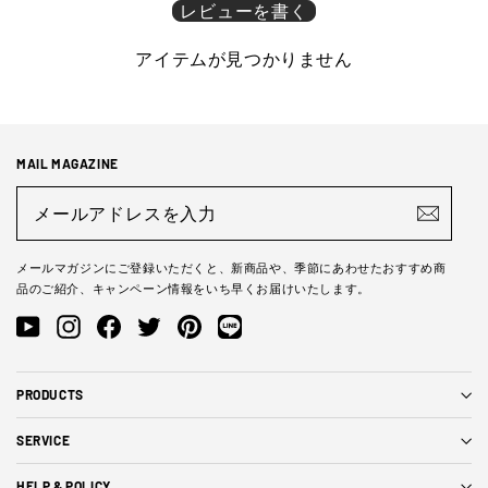
レビューを書く
アイテムが見つかりません
MAIL MAGAZINE
メ
ー
ル
ア
ド
メールマガジンにご登録いただくと、新商品や、季節にあわせたおすすめ商
レ
品のご紹介、キャンペーン情報をいち早くお届けいたします。
ス
を
YouTube
Instagram
Facebook
Twitter
Pinterest
LINE@
入
力
PRODUCTS
SERVICE
HELP & POLICY