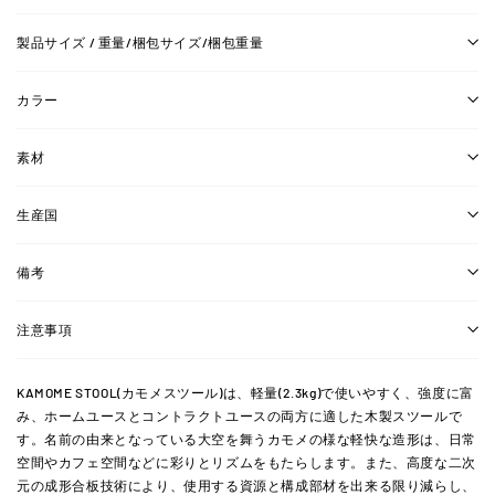
製品サイズ / 重量/梱包サイズ/梱包重量
カラー
素材
生産国
備考
注意事項
KAMOME STOOL(カモメスツール)は、軽量(2.3kg)で使いやすく、強度に富
み、ホームユースとコントラクトユースの両方に適した木製スツールで
す。名前の由来となっている大空を舞うカモメの様な軽快な造形は、日常
空間やカフェ空間などに彩りとリズムをもたらします。また、高度な二次
元の成形合板技術により、使用する資源と構成部材を出来る限り減らし、