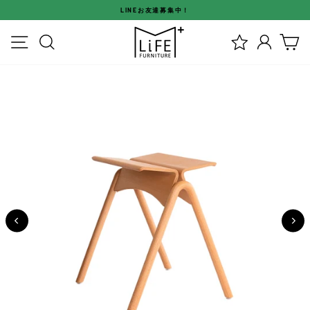
ス
LINEお友達募集中！
キ
ス
ッ
メニュー
検索
ログイ
カ
ラ
プ
イ
す
ド
る
シ
ョ
ー
を
停
止
す
る