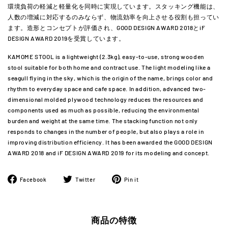
環境負荷の軽減と軽量化を同時に実現しています。スタッキング機能は、
人数の増減に対応するのみならず、物流効率を向上させる役割も担ってい
ます。造形とコンセプトが評価され、GOOD DESIGN AWARD 2018とiF
DESIGN AWARD 2019を受賞しています。
KAMOME STOOL is a lightweight (2.3kg), easy-to-use, strong wooden
stool suitable for both home and contract use. The light modeling like a
seagull flying in the sky, which is the origin of the name, brings color and
rhythm to everyday space and cafe space. In addition, advanced two-
dimensional molded plywood technology reduces the resources and
components used as much as possible, reducing the environmental
burden and weight at the same time. The stacking function not only
responds to changes in the number of people, but also plays a role in
improving distribution efficiency. It has been awarded the GOOD DESIGN
AWARD 2018 and iF DESIGN AWARD 2019 for its modeling and concept.
Facebook
ツ
Pinterest
Facebook
Twitter
Pin it
で
イ
に
シ
ー
ピ
ェ
ト
ン
商品の特徴
ア
す
す