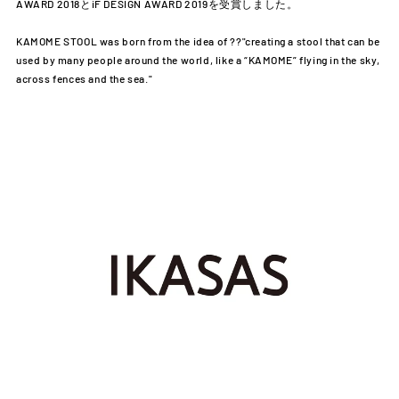
AWARD 2018とiF DESIGN AWARD 2019を受賞しました。
KAMOME STOOL was born from the idea of ??"creating a stool that can be
used by many people around the world, like a “KAMOME” flying in the sky,
across fences and the sea."