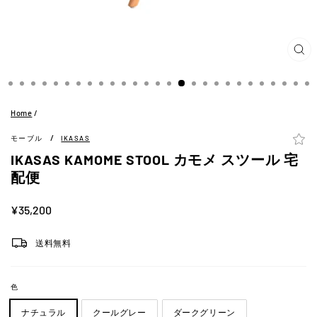
閉
じ
る
(ES
Home
/
/
モーブル
IKASAS
IKASAS KAMOME STOOL カモメ スツール 宅
配便
定
¥35,200
価
送料無料
色
ナチュラル
クールグレー
ダークグリーン