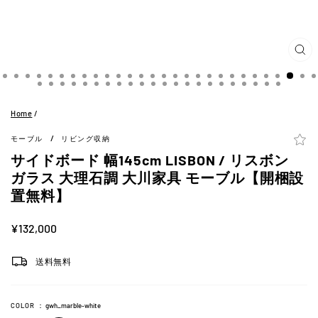
閉
じ
る
(ES
Home
/
/
モーブル
リビング収納
サイドボード 幅145cm LISBON / リスボン
ガラス 大理石調 大川家具 モーブル【開梱設
置無料】
定
¥132,000
価
送料無料
COLOR
：
gwh_marble-white