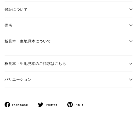
保証について
備考
板見本・生地見本について
板見本・生地見本のご請求はこちら
バリエーション
Facebook
ツ
Pinterest
Facebook
Twitter
Pin it
で
イ
に
シ
ー
ピ
ェ
ト
ン
ア
す
す
す
る
る