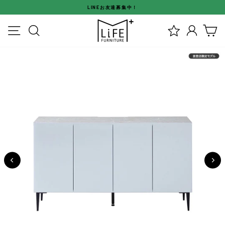
ス
LINEお友達募集中！
キ
ス
ッ
メニュー
検索
ログイ
カ
ラ
プ
イ
す
ド
る
シ
ョ
ー
を
停
止
す
る