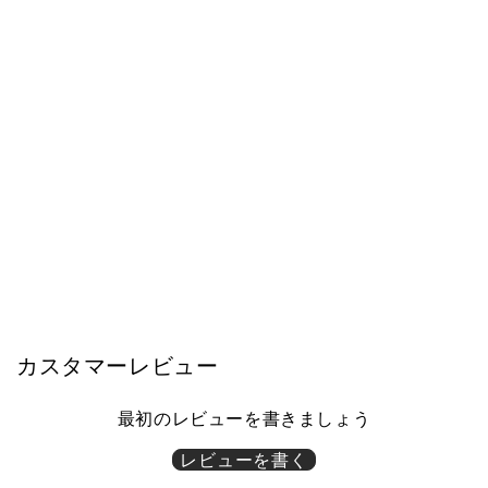
モーブル
サイドボード 幅145cm LISBON /
リスボン ガラス 大理石調 大川家
具 モーブル【開梱設置無料】
¥132,000
カスタマーレビュー
最初のレビューを書きましょう
レビューを書く