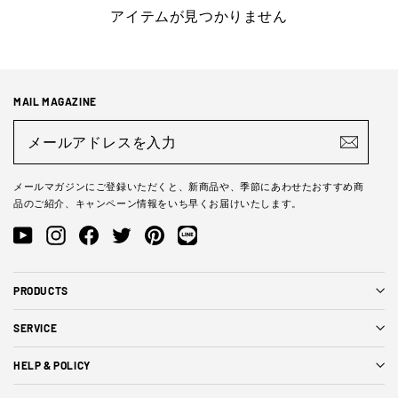
アイテムが見つかりません
MAIL MAGAZINE
メ
ー
ル
ア
ド
メールマガジンにご登録いただくと、新商品や、季節にあわせたおすすめ商
レ
品のご紹介、キャンペーン情報をいち早くお届けいたします。
ス
を
YouTube
Instagram
Facebook
Twitter
Pinterest
LINE@
入
力
PRODUCTS
SERVICE
HELP & POLICY