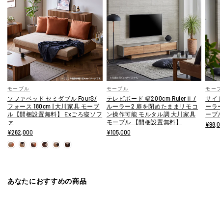
モーブル
モーブル
モー
ソファベッド セミダブル FourS/
テレビボード 幅200cm RulerⅡ /
サイド
フォース 180cm | 大川家具 モーブ
ルーラー2 扉を閉めたままリモコ
ーラ
ル【開梱設置無料】 Exごろ寝ソフ
ン操作可能 モルタル調 大川家具
ーブ
ァ
モーブル 【開梱設置無料】
¥98,
¥262,000
¥105,000
あなたにおすすめの商品
直営店限定モデル