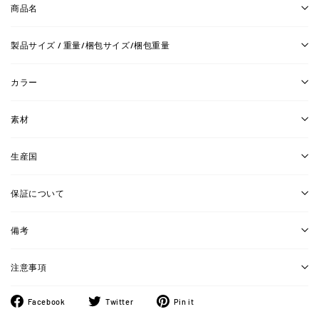
商品名
製品サイズ / 重量/梱包サイズ/梱包重量
カラー
素材
生産国
保証について
備考
注意事項
Facebook
ツ
Pinterest
Facebook
Twitter
Pin it
で
イ
に