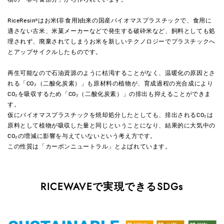
RiceResin®はお米(非食用)由来の国産バイオマスプラスチックで、食用に
適さない古米、米菓メーカーなどで発生する破砕米など、飼料としても処
理されず、廃棄されてしまうお米を新しいテクノロジーでプラスチックへ
とアップサイクルしたものです。
再生可能なので石油資源のように枯渇することがなく、温暖化の原因とさ
れる「CO₂（二酸化炭素）」も原材料の植物が、育成過程の光合成により
CO₂を吸収するため「CO₂（二酸化炭素）」の排出も抑えることができま
す。
仮にバイオマスプラスチックを焼却処分したとしても、排出されるCO₂は
原料として植物が吸収した量と同じということになり、結果的に大気中の
CO₂の増減に影響を与えていないという考え方です。
この性質は「カーボンニュートラル」とよばれています。
RICEWAVEで実現できるSDGs