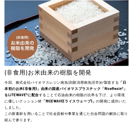
(非食用)お米由来の樹脂を開発
今回、株式会社バイオマスレジン南魚沼(新潟県南魚沼市)が製造する
「日
本初のお米(非食用)」由来の国産バイオマスプラスチック「RiceResin®」
をLITEWAVE®に配合
することで石油由来の樹脂の比率を下げ、より環境
に優しいクッション材
「RICEWAVE(ライスウェーブ)」
の開発に成功いた
しました。
この新素材を用いることで社会貢献や事業を通じた社会問題の解決に取り
組んで参ります。