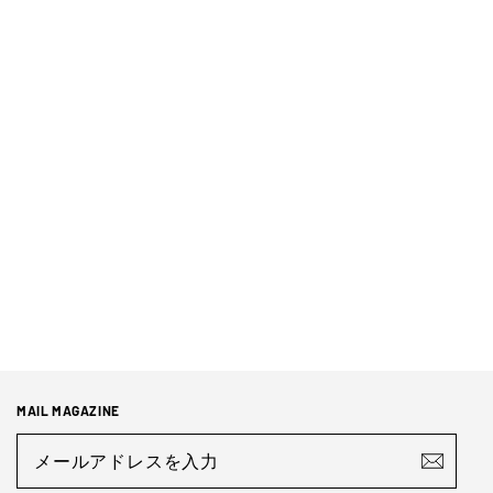
モーブル
ライスウェーブ | Literie 二つ折り
クッション【丸洗い可能】
¥6,500
MAIL MAGAZINE
メ
ー
ル
ア