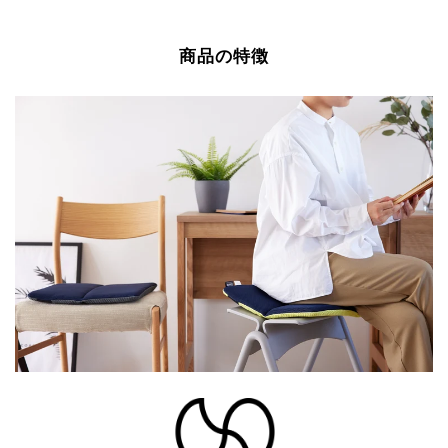
シ
ー
ピ
ェ
ト
ン
商品の特徴
ア
す
す
す
る
る
る