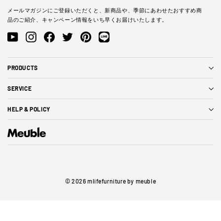
ド
メールマガジンにご登録いただくと、新商品や、季節にあわせたおすすめ商
レ
品のご紹介、キャンペーン情報をいち早くお届けいたします。
ス
を
YouTube
Instagram
Facebook
Twitter
Pinterest
LINE@
入
力
PRODUCTS
SERVICE
HELP & POLICY
© 2026 mlifefurniture by meuble