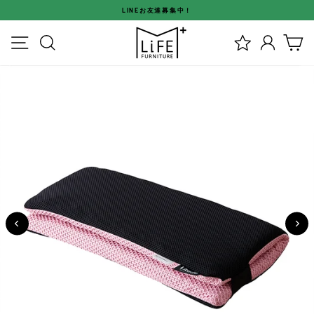
ス
LINEお友達募集中！
キ
ス
ッ
メニュー
検索
ログイ
カ
ラ
プ
イ
す
ド
る
シ
ョ
ー
を
停
止
す
る