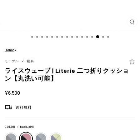
閉
じ
る
(ES
Home
/
/
モーブル
寝具
ライスウェーブ | Literie 二つ折りクッショ
ン【丸洗い可能】
定
¥6,500
価
送料無料
COLOR
：
black_pink