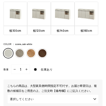
幅100cm
幅120cm
幅140cm
幅160cm
COLOR
：
scene_oak-white
在庫あり
数量
−
+
こちらの商品は、大型家具便(時間指定不可)です。お届け希望日は、複
数の候補日をご用意の上、ご注文時【備考欄】にご記入ください。