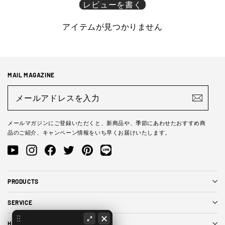
レビューを書く
アイテムが見つかりません
MAIL MAGAZINE
メ
ー
ル
ア
ド
メールマガジンにご登録いただくと、新商品や、季節にあわせたおすすめ商
レ
品のご紹介、キャンペーン情報をいち早くお届けいたします。
ス
を
YouTube
Instagram
Facebook
Twitter
Pinterest
LINE@
入
力
PRODUCTS
SERVICE
HELP & POLICY