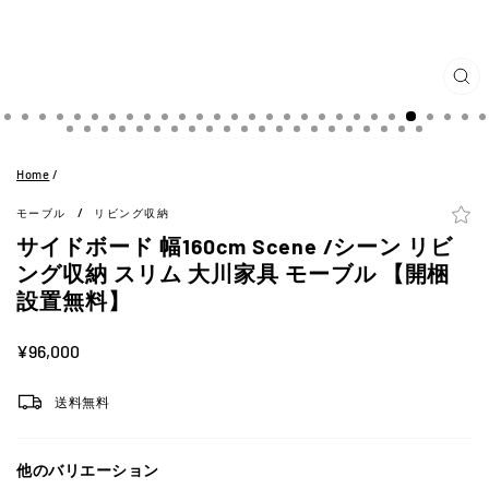
閉
じ
る
(ES
Home
/
/
モーブル
リビング収納
サイドボード 幅160cm Scene /シーン リビ
ング収納 スリム 大川家具 モーブル 【開梱
設置無料】
定
¥96,000
価
送料無料
他のバリエーション