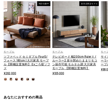
特許出願中
直営店限定モデル
モーブル
モーブル
モー
ソファベッド セミダブル FourS/
テレビボード 幅200cm RulerⅡ /
サイド
フォース 180cm | 大川家具 モーブ
ルーラー2 扉を閉めたままリモコ
ーラ
ル【開梱設置無料】 Exごろ寝ソフ
ン操作可能 モルタル調 大川家具
ーブ
ァ
モーブル 【開梱設置無料】
¥98,
¥262,000
¥105,000
あなたにおすすめの商品