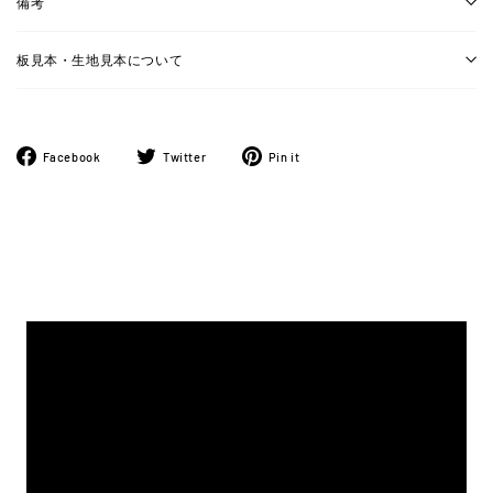
備考
板見本・生地見本について
Facebook
ツ
Pinterest
Facebook
Twitter
Pin it
で
イ
に
シ
ー
ピ
ェ
ト
ン
ア
す
す
す
る
る
る