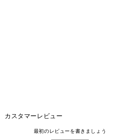
モーブル
サイドボード 幅160cm Scene /シ
ーン リビング収納 スリム 大川家
具 モーブル 【開梱設置無料】
¥96,000
カスタマーレビュー
最初のレビューを書きましょう