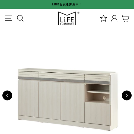
ス
LINEお友達募集中！
キ
ス
ッ
メニュー
検索
ログイ
カ
ラ
プ
イ
す
ド
る
シ
ョ
ー
を
停
止
す
る