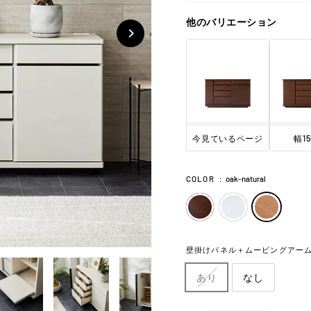
他のバリエーション
今見ているページ
幅15
COLOR
：
oak-natural
壁掛けパネル＋ムービングアー
あり
なし