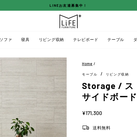
LINEお友達募集中！
ス
ラ
イ
ド
ソファ
寝具
リビング収納
テレビボード
テーブル
シ
ョ
ー
Home
/
を
/
モーブル
リビング収納
停
止
Storage /
す
サイドボー
る
定
¥171,300
価
送料無料