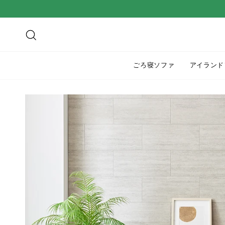
ス
キ
ッ
検索
プ
す
ごろ寝ソファ
アイランド
る