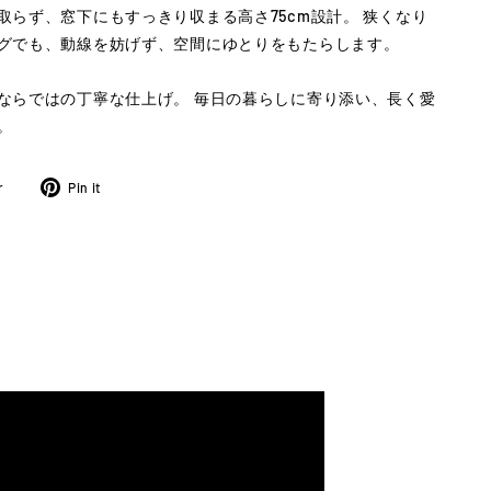
取らず、窓下にもすっきり収まる高さ75cm設計。 狭くなり
グでも、動線を妨げず、空間にゆとりをもたらします。
ならではの丁寧な仕上げ。 毎日の暮らしに寄り添い、長く愛
。
ツ
Pinterest
r
Pin it
イ
に
ー
ピ
ト
ン
す
す
る
る