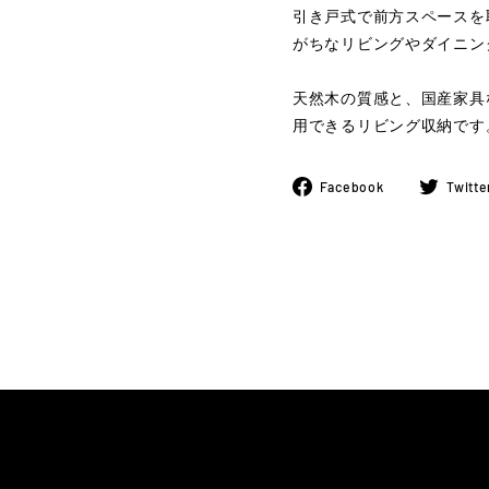
引き戸式で前方スペースを
がちなリビングやダイニン
天然木の質感と、国産家具
用できるリビング収納です
Facebook
Facebook
Twitte
で
シ
ェ
ア
す
る