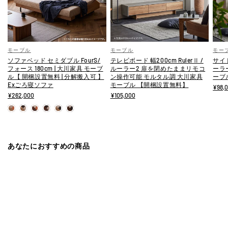
モーブル
モーブル
モー
ソファベッド セミダブル FourS/
テレビボード 幅200cm RulerⅡ /
サイド
フォース 180cm | 大川家具 モーブ
ルーラー2 扉を閉めたままリモコ
ーラ
ル【 開梱設置無料 | 分解搬入可 】
ン操作可能 モルタル調 大川家具
ーブ
Exごろ寝ソファ
モーブル 【開梱設置無料】
¥98,
¥262,000
¥105,000
あなたにおすすめの商品