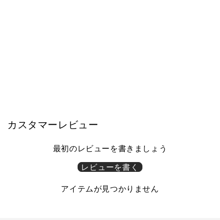
モーブル
チェスト 幅45cm TOWN/タウン ガ
ラス 木目調 大川家具 モーブル
【開梱設置無料】
¥75,800
カスタマーレビュー
最初のレビューを書きましょう
レビューを書く
アイテムが見つかりません