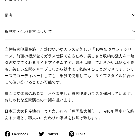
備考
板見本・生地見本について
立体特殊印刷を施した煌びやかなガラスが美しい「TOWN/タウン」シリ
ーズ。前面の板が全てガラス仕様であるため、美しさと収納の魅力を一層
引き立ててくれるサイドアイテムです。普段は隠しておきたい乱雑な小物
も、美しい空間をキープしながら効率よく収納することができます。シリ
ーズでコーディネートしても、単独で使用しても、ライフスタイルに合わ
せて使い分けることが可能です。
前面に立体感のある美しさを表現した特殊印刷ガラスを採用しています。
おしゃれな空間演出の一躍を担います。
日本五大家具産地の一つと言われる「福岡県大川市」。 480年歴史と伝統
ある技術と、職人のこだわりの家具をお届け致します。
Facebook
ツ
Pinterest
Facebook
Twitter
Pin it
で
イ
に