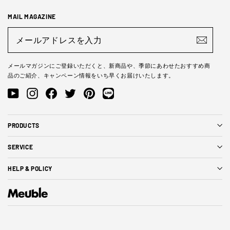
MAIL MAGAZINE
メ
ー
ル
ア
ド
メールマガジンにご登録いただくと、新商品や、季節にあわせたおすすめ商
レ
品のご紹介、キャンペーン情報をいち早くお届けいたします。
ス
を
YouTube
Instagram
Facebook
Twitter
Pinterest
LINE@
入
力
PRODUCTS
SERVICE
HELP & POLICY