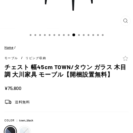
閉
じ
る
(ES
Home
/
/
モーブル
リビング収納
チェスト 幅45cm TOWN/タウン ガラス 木目
調 大川家具 モーブル【開梱設置無料】
定
¥75,800
価
送料無料
COLOR
：
town_black