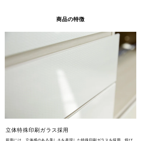
シ
ー
ピ
ェ
ト
ン
商品の特徴
ア
す
す
す
る
る
る
立体特殊印刷ガラス採用
前面には、立体感のある美しさを表現した特殊印刷ガラスを採用。煌び