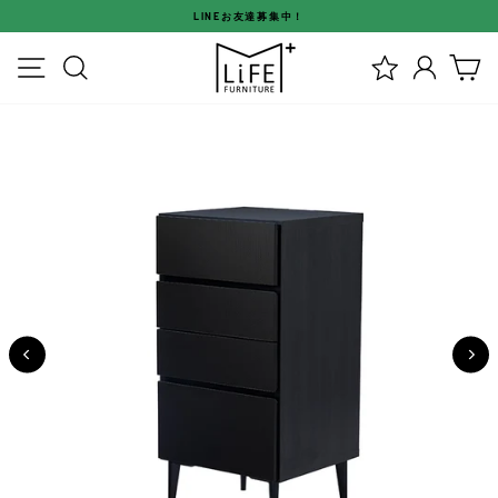
ス
LINEお友達募集中！
キ
ス
ッ
メニュー
検索
ログイ
カ
ラ
プ
イ
す
ド
る
シ
ョ
ー
を
停
止
す
る