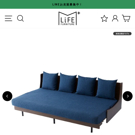
ス
LINEお友達募集中！
キ
ス
ッ
メニュー
検索
ログイ
カ
ラ
プ
イ
す
ド
る
シ
ョ
ー
を
停
止
す
る