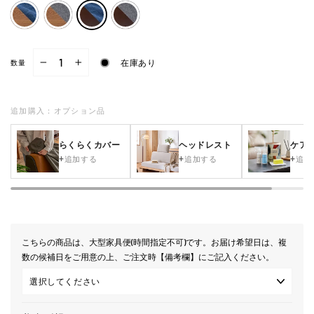
在庫あり
数量
−
+
追加購入：オプション品
らくらくカバー
ヘッドレスト
ケア
追加する
追加する
追加
こちらの商品は、大型家具便(時間指定不可)です。お届け希望日は、複
数の候補日をご用意の上、ご注文時【備考欄】にご記入ください。