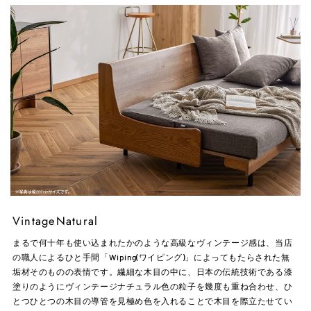
VintageNatural
まるで何十年も使い込まれたかのような高級なヴィンテージ感は、当店
の職人によるひと手間「Wiping(ワイピング)」によってもたらされた無
垢材そのものの表情です。繊細な木目の中に、日本の伝統技術である漆
塗りのようにヴィンテージナチュラル色の粒子を幾度も重ね合わせ、ひ
とつひとつの木目の導管を見極め色を入れることで木目を際立たせてい