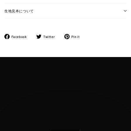
生地見本について
Facebook
ツ
Pinterest
Facebook
Twitter
Pin it
で
イ
に
シ
ー
ピ
ェ
ト
ン
ア
す
す
す
る
る
る