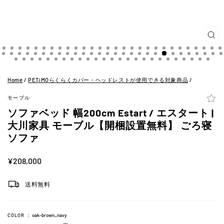
閉
じ
る
(ES
Home
/
PETiMOらくらくカバー・ヘッドレストが使用できる対象商品
/
モーブル
ソファベッド 幅200cm Estart / エスタート |
大川家具 モーブル【開梱設置無料】 ごろ寝
ソファ
定
¥208,000
価
送料無料
COLOR
：
oak-brown_navy