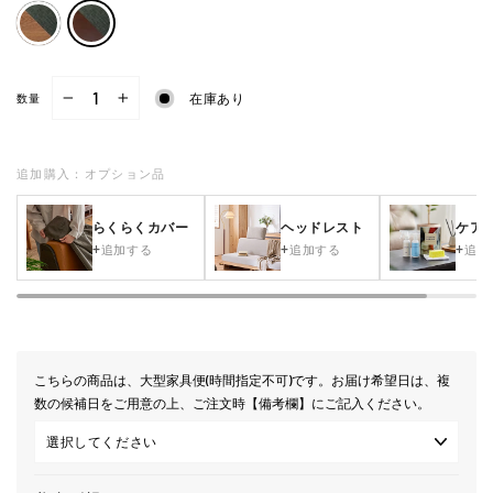
在庫あり
数量
−
+
追加購入：オプション品
らくらくカバー
ヘッドレスト
ケア
追加する
追加する
追加
こちらの商品は、大型家具便(時間指定不可)です。お届け希望日は、複
数の候補日をご用意の上、ご注文時【備考欄】にご記入ください。