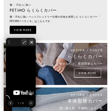
傷・汚れに強い
PETiMO らくらくカバー
傷・汚れに強い ペットフレンドリー仕様の生地を使用した らくらくカバー 「
PETiMO / ペティモ」はこちらです。
VIEW MORE
OPTION / COVER
らくらくカバー
被せるだけ、着脱簡単なカバー
VIEW MORE
OPTION / COVER
本体取替カバー
1 / 8
洗い替え用、予備用にもう一枚