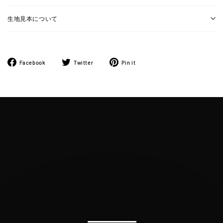
生地見本について
Facebook
ツ
Pinterest
Facebook
Twitter
Pin it
で
イ
に
シ
ー
ピ
ェ
ト
ン
ア
す
す
す
る
る
る