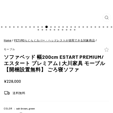
閉
じ
る
(ES
Home
/
PETiMOらくらくカバー・ヘッドレストが使用できる対象商品
/
モーブル
ソファベッド 幅200cm ESTART PREMIUM/
エスタート プレミアム | 大川家具 モーブル
【開梱設置無料】 ごろ寝ソファ
定
¥228,000
価
送料無料
COLOR
：
oak-brown_green