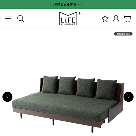
ス
LINEお友達募集中！
キ
ス
ッ
メニュー
検索
ログイ
カ
ラ
プ
イ
す
ド
る
シ
ョ
ー
を
停
止
す
る