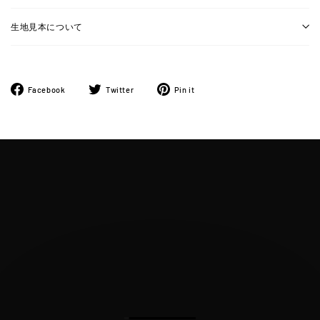
生地見本について
Facebook
ツ
Pinterest
Facebook
Twitter
Pin it
で
イ
に
シ
ー
ピ
ェ
ト
ン
ア
す
す
す
る
る
る