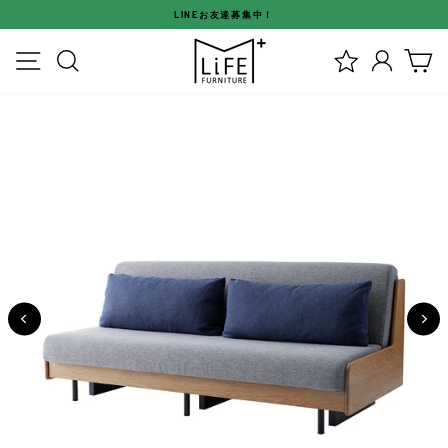
ス
LINEお友達募集中！
キ
ス
ッ
メニュー
検索
ログイ
カ
ラ
プ
イ
す
ド
る
シ
ョ
ー
を
停
止
す
る