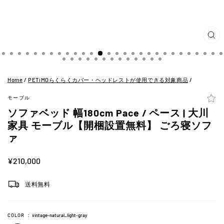
閉
じ
る
(ES
Home
/
PETiMOらくらくカバー・ヘッドレストが使用できる対象商品
/
モーブル
ソファベッド 幅180cm Pace / ペース | 大川
家具 モーブル【開梱設置無料】 ごろ寝ソフ
ァ
定
¥210,000
価
送料無料
COLOR
：
vintage-natural_light-gray