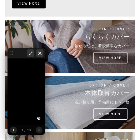
VIEW MORE
OPTION / COVER
らくらくカバー
被せるだけ、着脱簡単なカバー
VIEW MORE
OPTION / COVER
本体取替カバー
洗い替え用、予備用にもう一枚
VIEW MORE
1 / 10