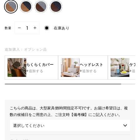
在庫あり
数量
−
+
追加購入：オプション品
らくらくカバー
ヘッドレスト
ケア
追加する
追加する
追加
こちらの商品は、大型家具便(時間指定不可)です。お届け希望日は、複
数の候補日をご用意の上、ご注文時【備考欄】にご記入ください。