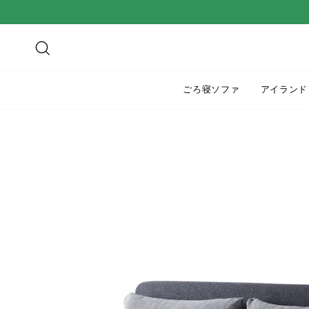
ス
キ
ッ
検索
プ
す
ごろ寝ソファ
アイランド
る