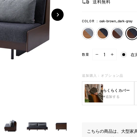
送料無料
COLOR
：
oak-brown_dark-gray
在
数量
−
+
追加購入：オプション品
らくらくカバー
追加する
こちらの商品は、大型家具