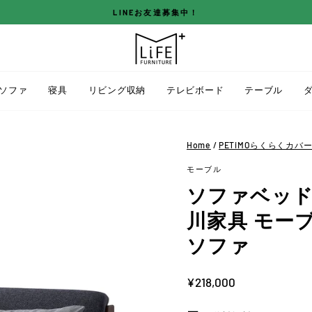
LINEお友達募集中！
ス
ラ
イ
ド
ソファ
寝具
リビング収納
テレビボード
テーブル
シ
ョ
ー
Home
/
PETiMOらくらくカ
を
モーブル
停
止
ソファベッド 幅2
す
川家具 モー
る
ソファ
定
¥218,000
価