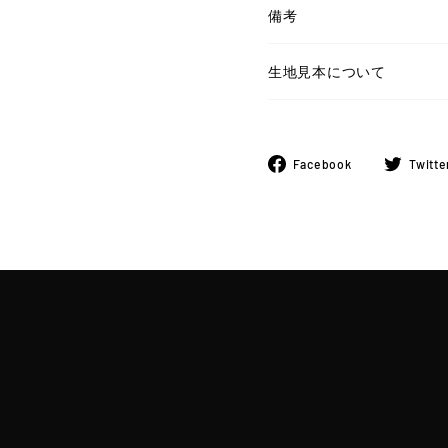
備考
生地見本について
Facebook
Facebook
Twitte
で
シ
ェ
ア
す
る