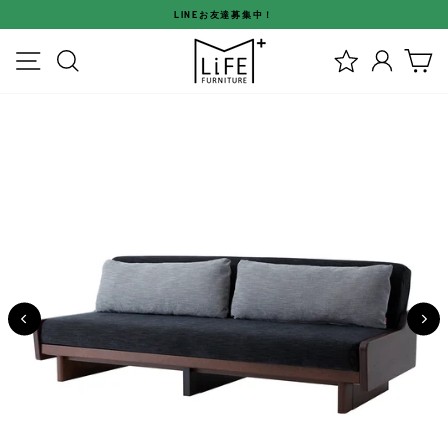
ス
LINEお友達募集中！
キ
ス
ッ
メニュー
検索
ログイ
カ
ラ
プ
イ
す
ド
る
シ
ョ
ー
を
停
止
す
る