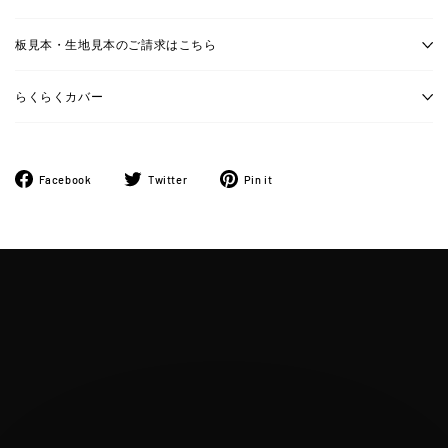
板見本・生地見本のご請求はこちら
らくらくカバー
Facebook
ツ
Pinterest
Facebook
Twitter
Pin it
で
イ
に
シ
ー
ピ
ェ
ト
ン
ア
す
す
す
る
る
る