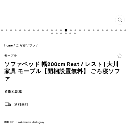
閉
じ
る
(ES
Home
/
ごろ寝ソファ
/
モーブル
ソファベッド 幅200cm Rest / レスト | 大川
家具 モーブル【開梱設置無料】 ごろ寝ソフ
ァ
定
¥198,000
価
送料無料
COLOR
：
oak-brown_dark-gray