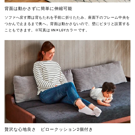
背面は動かさずに簡単に伸縮可能
ソファへ戻す際は背もたれを手前に折りたたみ、座面下のフレーム中央を
つかんで止まるまで奥へ。背面は動かさないので、壁にピタリと設置する
こともできます。※写真は VN✕LGYカラー です。
贅沢な心地良さ ピロークッション2個付き