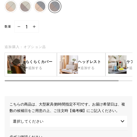
数量
−
+
追加購入：オプション品
らくらくカバー
ヘッドレスト
ケア
追加する
追加する
追加
こちらの商品は、大型家具便(時間指定不可)です。お届け希望日は、複
数の候補日をご用意の上、ご注文時【備考欄】にご記入ください。
必ずご確認ください