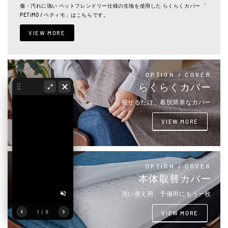
傷・汚れに強い ペットフレンドリー仕様の生地を使用した らくらくカバー 「
PETiMO / ペティモ」はこちらです。
VIEW MORE
OPTION / COVER
らくらくカバー
被せるだけ、着脱簡単なカバー
VIEW MORE
OPTION / COVER
本体取替カバー
洗い替え用、予備用にもう一枚
1 / 8
VIEW MORE