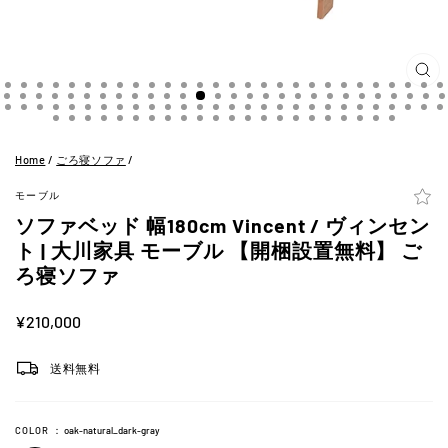
閉
じ
る
(ES
Home
/
ごろ寝ソファ
/
モーブル
ソファベッド 幅180cm Vincent / ヴィンセン
ト | 大川家具 モーブル 【開梱設置無料】 ご
ろ寝ソファ
定
¥210,000
価
送料無料
COLOR
：
oak-natural_dark-gray