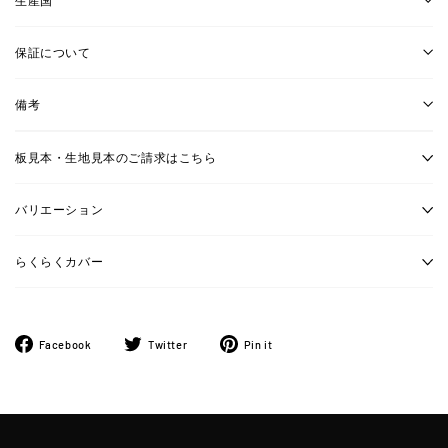
保証について
備考
板見本・生地見本のご請求はこちら
バリエーション
らくらくカバー
Facebook
ツ
Pinterest
Facebook
Twitter
Pin it
で
イ
に
シ
ー
ピ
ェ
ト
ン
ア
す
す
す
る
る