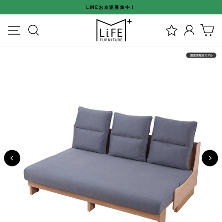
ス
LINEお友達募集中！
キ
ス
ッ
メニュー
検索
ログイ
カ
ラ
プ
イ
す
ド
る
シ
ョ
ー
を
停
止
す
る