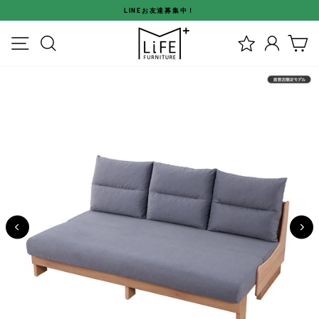
ス
LINEお友達募集中！
キ
ス
ッ
メニュー
検索
ログイ
カ
ラ
プ
イ
す
ド
る
シ
ョ
ー
を
停
止
す
る