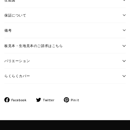
保証について
備考
板見本・生地見本のご請求はこちら
バリエーション
らくらくカバー
Facebook
ツ
Pinterest
Facebook
Twitter
Pin it
で
イ
に
シ
ー
ピ
ェ
ト
ン
ア
す
す
す
る
る