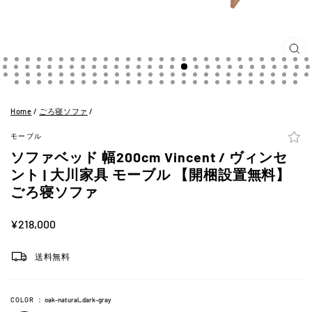
閉
じ
る
(ES
Home
/
ごろ寝ソファ
/
モーブル
ソファベッド 幅200cm Vincent / ヴィンセ
ント | 大川家具 モーブル 【開梱設置無料】
ごろ寝ソファ
定
¥218,000
価
送料無料
COLOR
：
oak-natural_dark-gray