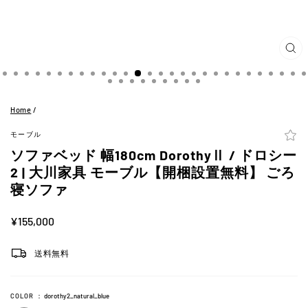
閉
じ
る
(ES
Home
/
モーブル
ソファベッド 幅180cm DorothyⅡ / ドロシー
2 | 大川家具 モーブル【開梱設置無料】 ごろ
寝ソファ
定
¥155,000
価
送料無料
COLOR
：
dorothy2_natural_blue