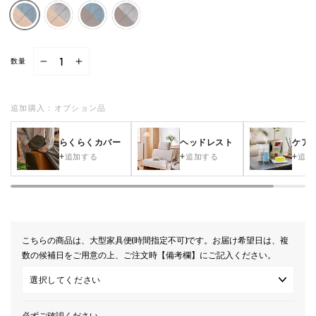
数量
−
+
追加購入：オプション品
らくらくカバー
ヘッドレスト
ケア
追加する
追加する
追加
こちらの商品は、大型家具便(時間指定不可)です。お届け希望日は、複
数の候補日をご用意の上、ご注文時【備考欄】にご記入ください。
必ずご確認ください