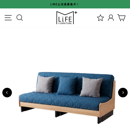
ス
LINEお友達募集中！
キ
ス
ッ
メニュー
検索
ログイ
カ
ラ
プ
イ
す
ド
る
シ
ョ
ー
を
停
止
す
る