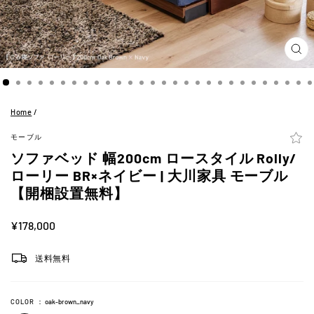
閉
じ
る
(ES
Home
/
モーブル
ソファベッド 幅200cm ロースタイル Rolly/
ローリー BR×ネイビー | 大川家具 モーブル
【開梱設置無料】
定
¥178,000
価
送料無料
COLOR
：
oak-brown_navy