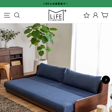
ス
LINEお友達募集中！
キ
ス
ッ
メニュー
検索
ログイ
カ
ラ
プ
イ
す
ド
る
シ
ョ
ー
を
停
止
す
る