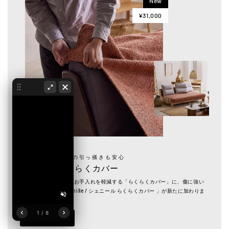
New
¥31,000
傷に強い・ペットの引っ掻きも安心
Chenille らくらくカバー
日々のごろ寝ソファのお手入れを軽減する「らくらくカバー」に、傷に強い
生地を使用した「Chenille / シェニール らくらくカバー 」が新たに加わりま
した。
1 / 8
VIEW MORE