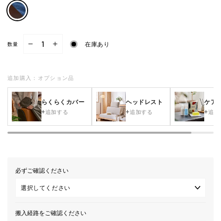
在庫あり
数量
−
+
追加購入：オプション品
らくらくカバー
ヘッドレスト
ケア
追加する
追加する
追加
必ずご確認ください
搬入経路をご確認ください