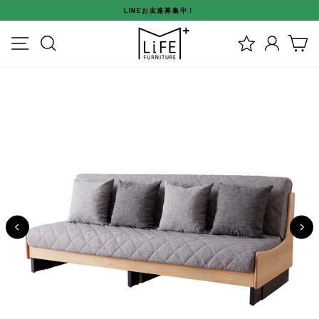
ス
LINEお友達募集中！
キ
ス
ッ
メニュー
検索
ログイ
カ
ラ
プ
イ
す
ド
る
シ
ョ
ー
を
停
止
す
る