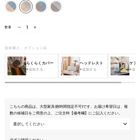
数量
−
+
追加購入：オプション品
らくらくカバー
ヘッドレスト
ケア
追加する
追加する
追加
こちらの商品は、大型家具便(時間指定不可)です。お届け希望日は、複
数の候補日をご用意の上、ご注文時【備考欄】にご記入ください。
必ずご確認ください