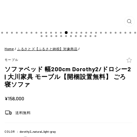
閉
じ
る
(ES
Home
/
ふるさとズ【ふるさと納税】対象商品
/
モーブル
ソファベッド 幅200cm Dorothy2/ドロシー2
| 大川家具 モーブル【開梱設置無料】 ごろ
寝ソファ
定
¥158,000
価
送料無料
COLOR
：
dorothy2_natural_light-gray