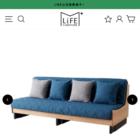
ス
LINEお友達募集中！
キ
ス
ッ
メニュー
検索
ログイ
カ
ラ
プ
イ
す
ド
る
シ
ョ
ー
を
停
止
す
る