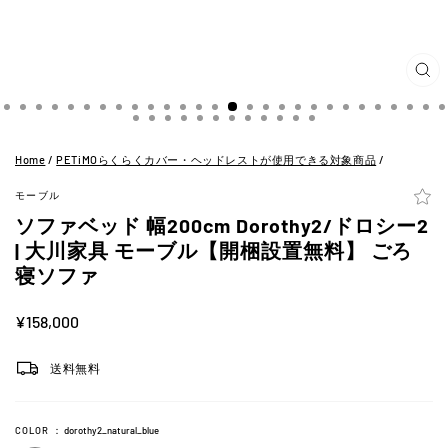
閉
じ
る
(ES
Home
/
PETiMOらくらくカバー・ヘッドレストが使用できる対象商品
/
モーブル
ソファベッド 幅200cm Dorothy2/ドロシー2
| 大川家具 モーブル【開梱設置無料】 ごろ
寝ソファ
定
¥158,000
価
送料無料
COLOR
：
dorothy2_natural_blue