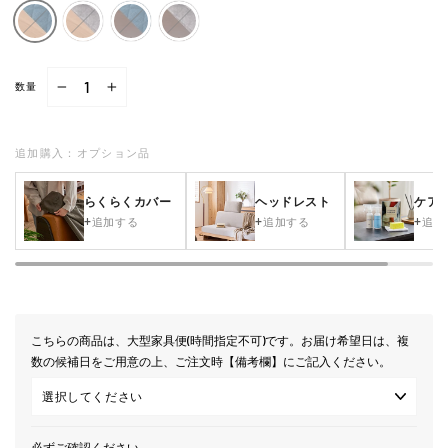
数量
−
+
追加購入：オプション品
らくらくカバー
ヘッドレスト
ケア
追加する
追加する
追加
こちらの商品は、大型家具便(時間指定不可)です。お届け希望日は、複
数の候補日をご用意の上、ご注文時【備考欄】にご記入ください。
必ずご確認ください