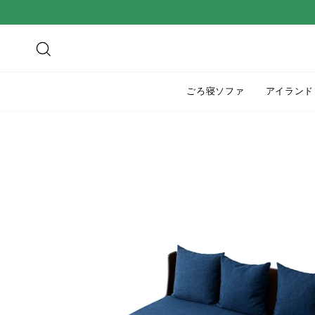
ス
キ
ッ
検索
プ
す
ごろ寝ソファ
アイランド
る