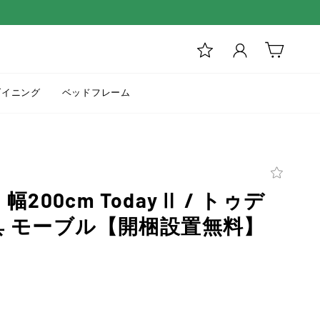
ログイン
カート
ダイニング
ベッドフレーム
200cm TodayⅡ / トゥデ
家具 モーブル【開梱設置無料】
ァ