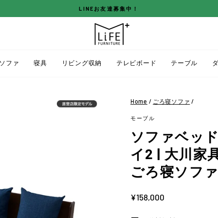
LINEお友達募集中！
ス
ラ
イ
ド
ソファ
寝具
リビング収納
テレビボード
テーブル
シ
ョ
ー
Home
/
ごろ寝ソファ
/
を
モーブル
停
止
ソファベッド 幅
す
イ2 | 大川
る
ごろ寝ソフ
定
¥158,000
価