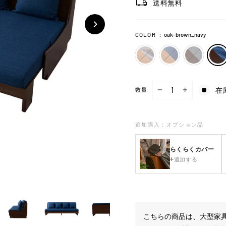
送料無料
COLOR
：
oak-brown_navy
在
数量
−
+
追加購入：オプション品
らくらくカバー
追加する
こちらの商品は、大型家具