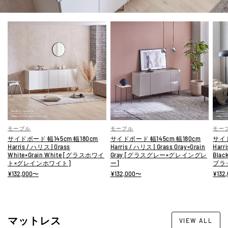
モーブル
モーブル
モー
サイドボード 幅145cm 幅180cm
サイドボード 幅145cm 幅180cm
サイド
Harris / ハリス | Grass
Harris / ハリス | Grass Gray×Grain
Harr
White×Grain White [グラスホワイ
Gray [グラスグレー×グレイングレ
Bla
ト×グレインホワイト]
ー]
ブラ
¥132,000〜
¥132,000〜
¥132
マットレス
VIEW ALL