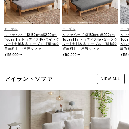
モーブル
モーブル
モー
ソファベッド 幅180cm 幅200cm
ソファベッド 幅180cm 幅200cm
ソファ
Today III / トゥデイ3 NA×ライトグ
Today III / トゥデイ3 NA×ダークグ
Toda
レー | 大川家具 モーブル 【開梱設
レー | 大川家具 モーブル 【開梱設
グレ
置無料】 ごろ寝ソファ
置無料】 ごろ寝ソファ
設置
¥182,000〜
¥182,000〜
¥182
アイランドソファ
VIEW ALL