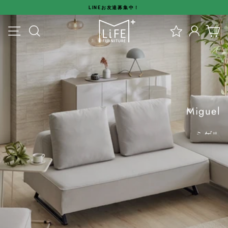
ス
LINEお友達募集中！
キ
ス
【公
ッ
メニュー
検索
ログイ
カ
ラ
プ
式】
イ
す
ド
る
エ
シ
ョ
ム
ー
を
ラ
停
Miguel
止
イ
ミゲル
す
る
フ
VIEW MORE
フ
ァ
ニ
チ