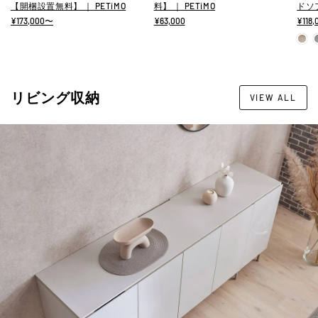
【開梱設置無料】 ｜ PETiMO
料】 ｜ PETiMO
ドソフ
¥173,000〜
¥63,000
¥118
リビング収納
VIEW ALL