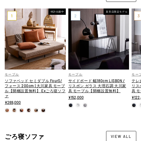
特許出願中
直営店限定モデル
モーブル
モーブル
モー
ソファベッド セミダブル FourS/
サイドボード 幅180cm LISBON /
テレビ
フォース 200cm | 大川家具 モーブ
リスボン ガラス 大理石調 大川家
リス
ル【開梱設置無料】 Exごろ寝ソフ
具 モーブル【開梱設置無料】
具 
ァ
¥152,000
¥122
¥269,000
ごろ寝ソファ
VIEW ALL