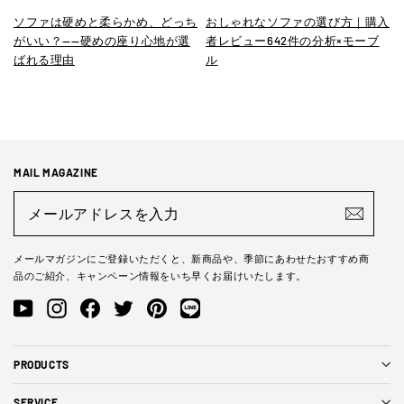
ソファは硬めと柔らかめ、どっち
おしゃれなソファの選び方｜購入
がいい？——硬めの座り心地が選
者レビュー642件の分析×モーブ
ばれる理由
ル
MAIL MAGAZINE
メ
ー
ル
ア
ド
メールマガジンにご登録いただくと、新商品や、季節にあわせたおすすめ商
レ
品のご紹介、キャンペーン情報をいち早くお届けいたします。
ス
を
YouTube
Instagram
Facebook
Twitter
Pinterest
LINE@
入
力
PRODUCTS
SERVICE