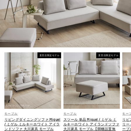
直営店限定モデル
直営店限定モデル
モーブル
モーブル
モー
リビングダイニングソファ Miguel
スツール 単品 Miguel / ミゲル ミ
リビ
/ ミゲル ミルキーホワイト アイラ
ルキーホワイト アイランドソファ
リー
ンドソファ 大川家具 モーブル
大川家具 モーブル【開梱設置無
ーブ