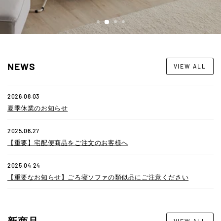
ャ
ー
大
NEWS
VIEW ALL
川
家
2026.08.03
具
夏季休業のお知らせ
の
2025.06.27
【重要】宅配便商品をご注文のお客様へ
オ
ン
2025.04.24
【重要なお知らせ】ごろ寝ソファの類似品にご注意ください
ラ
イ
新商品
VIEW ALL