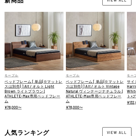
ン
通
販
モーブル
モーブル
モー
ベッドフレーム [ 単品(※マットレ
ベッドフレーム [ 単品(※マットレ
サイド
スは別売) ] Alt / オルト Light
スは別売) ] Alt / オルト Vintage
Harr
Brown ライトブラウン |
Natural ヴィンテージナチュラル |
Whi
ATHLETE-Max専用ベッドフレー
ATHLETE-Max専用ベッドフレー
ト×
ム
ム
¥132
¥78,000〜
¥78,000〜
人気ランキング
VIEW ALL